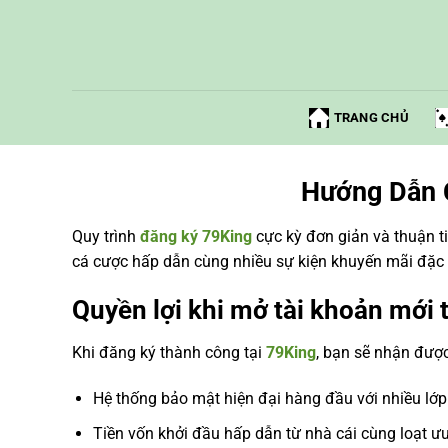
Chuyển
đến
nội
dung
TRANG CHỦ
Hướng Dẫn 
Quy trình
đăng ký 79King
cực kỳ đơn giản và thuận ti
cá cược hấp dẫn cùng nhiều sự kiện khuyến mãi đặc sắ
Quyền lợi khi mở tài khoản mới 
Khi đăng ký thành công tại
79King
, bạn sẽ nhận được
Hệ thống bảo mật hiện đại hàng đầu với nhiều lớp a
Tiền vốn khởi đầu hấp dẫn từ nhà cái cùng loạt ưu