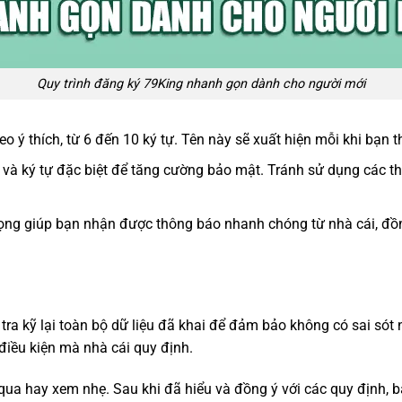
Quy trình đăng ký 79King nhanh gọn dành cho người mới
o ý thích, từ 6 đến 10 ký tự. Tên này sẽ xuất hiện mỗi khi bạn 
à ký tự đặc biệt để tăng cường bảo mật. Tránh sử dụng các th
 trọng giúp bạn nhận được thông báo nhanh chóng từ nhà cái, 
tra kỹ lại toàn bộ dữ liệu đã khai để đảm bảo không có sai sót n
điều kiện mà nhà cái quy định.
qua hay xem nhẹ. Sau khi đã hiểu và đồng ý với các quy định, b