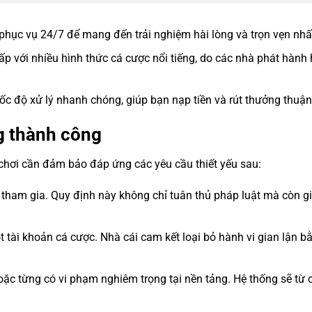
 phục vụ 24/7 để mang đến trải nghiệm hài lòng và trọn vẹn nhấ
với nhiều hình thức cá cược nổi tiếng, do các nhà phát hành
ốc độ xử lý nhanh chóng, giúp bạn nạp tiền và rút thưởng thuận 
g thành công
 chơi cần đảm bảo đáp ứng các yêu cầu thiết yếu sau:
 tham gia. Quy định này không chỉ tuân thủ pháp luật mà còn g
 tài khoản cá cược. Nhà cái cam kết loại bỏ hành vi gian lận 
c từng có vi phạm nghiêm trọng tại nền tảng. Hệ thống sẽ từ c