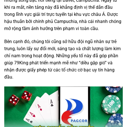
những sòng bạc nổi tiếng tại Bavet, Campuchia. Ngay từ
khi ra mắt, nền tảng này đã khẳng định vị thế dẫn đầu
trong lĩnh vực giải trí trực tuyến tại khu vực châu Á. Được
hậu thuẫn bởi chính phủ Campuchia, nhà cái nhanh chóng
mở rộng tầm ảnh hưởng trên phạm vi toàn cầu.
Bên cạnh đó, chúng tôi cũng sở hữu đội ngũ nhân sự trẻ
trung, luôn lấy sự đổi mới, sáng tạo và chất lượng làm kim
chỉ nam trong hoạt động. Những yếu tố này đã góp phần
giúp 79King phát triển mạnh mẽ như “diều gặp gió” và
nhận được giấy phép từ các tổ chức cờ bạc uy tín hàng
đầu.