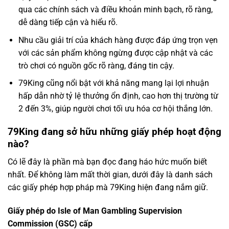
qua các chính sách và điều khoản minh bạch, rõ ràng,
dễ dàng tiếp cận và hiểu rõ.
Nhu cầu giải trí của khách hàng được đáp ứng trọn vẹn
với các sản phẩm không ngừng được cập nhật và các
trò chơi có nguồn gốc rõ ràng, đáng tin cậy.
79King cũng nổi bật với khả năng mang lại lợi nhuận
hấp dẫn nhờ tỷ lệ thưởng ổn định, cao hơn thị trường từ
2 đến 3%, giúp người chơi tối ưu hóa cơ hội thắng lớn.
79King đang sở hữu những giấy phép hoạt động
nào?
Có lẽ đây là phần mà bạn đọc đang háo hức muốn biết
nhất. Để không làm mất thời gian, dưới đây là danh sách
các giấy phép hợp pháp mà 79King hiện đang nắm giữ.
Giấy phép do Isle of Man Gambling Supervision
Commission (GSC) cấp