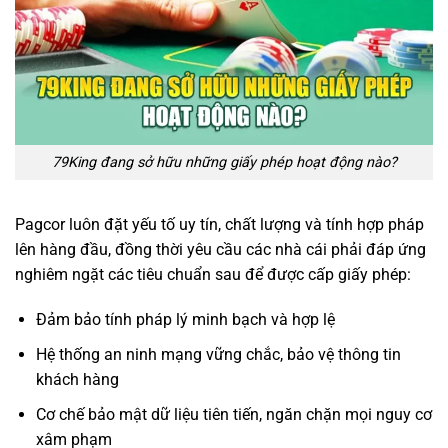
79King đang sở hữu những giấy phép hoạt động nào?
Pagcor luôn đặt yếu tố uy tín, chất lượng và tính hợp pháp
lên hàng đầu, đồng thời yêu cầu các nhà cái phải đáp ứng
nghiêm ngặt các tiêu chuẩn sau để được cấp giấy phép:
Đảm bảo tính pháp lý minh bạch và hợp lệ
Hệ thống an ninh mạng vững chắc, bảo vệ thông tin
khách hàng
Cơ chế bảo mật dữ liệu tiên tiến, ngăn chặn mọi nguy cơ
xâm phạm