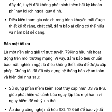
đầy đủ, tuyệt đối không phát sinh thêm bất kỳ khoản
phí hay lợi ích ngoài quy định.
Điều kiện tham gia các chương trình khuyến mãi được
thiết kế rõ ràng, chặt chẽ, đảm bảo ai cũng có thể hiểu
và nắm bắt dễ dàng.
Bảo mật tối ưu
Là một nền tảng giải trí trực tuyến, 79King hầu hết hoạt
động trên môi trường mạng. Vì vậy, đảm bảo tiêu chuẩn
bảo mật nghiêm ngặt là điều không thể thiếu để được cấp
phép. Chúng tôi đã đã xây dựng hệ thống bảo vệ an toàn
và hiện đại như sau:
Sử dụng phần mềm kiểm soát truy cập như IDS và IPS,
giúp phát hiện và cảnh báo ngay lập tức mọi hành vi
nguy hiểm để xử lý kịp thời.
Áp dụng công nghệ mã hóa SSL 128-bit để bảo vệ dữ