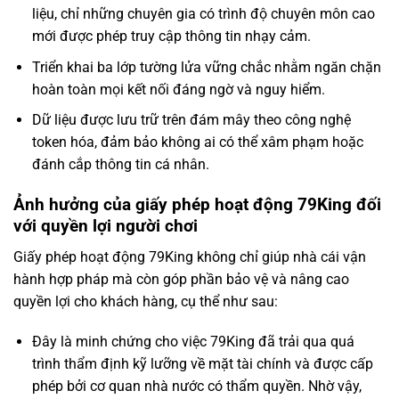
liệu, chỉ những chuyên gia có trình độ chuyên môn cao
mới được phép truy cập thông tin nhạy cảm.
Triển khai ba lớp tường lửa vững chắc nhằm ngăn chặn
hoàn toàn mọi kết nối đáng ngờ và nguy hiểm.
Dữ liệu được lưu trữ trên đám mây theo công nghệ
token hóa, đảm bảo không ai có thể xâm phạm hoặc
đánh cắp thông tin cá nhân.
Ảnh hưởng của giấy phép hoạt động 79King đối
với quyền lợi người chơi
Giấy phép hoạt động 79King
không chỉ giúp nhà cái vận
hành hợp pháp mà còn góp phần bảo vệ và nâng cao
quyền lợi cho khách hàng, cụ thể như sau:
Đây là minh chứng cho việc 79King đã trải qua quá
trình thẩm định kỹ lưỡng về mặt tài chính và được cấp
phép bởi cơ quan nhà nước có thẩm quyền. Nhờ vậy,