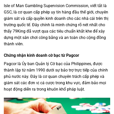
Isle of Man Gambling Supervision Commission, viết tắt là
GSC, là cơ quan cấp phép uy tín hàng đầu thế giới, chuyên
giám sát và cấp quyền kinh doanh cho các nhà cái trên thị
trường quốc tế. Đây chính là minh chứng rõ nét nhất cho
thấy 79King đã vượt qua các tiêu chuẩn khắt khe để xây
dựng một sân chơi công bằng và an toàn cho cộng đồng
thành viên.
Chứng nhận kinh doanh cờ bạc từ Pagcor
Pagcor là Ủy ban Quản lý Cờ bạc của Philippines, được
thành lập từ năm 1990 dưới sự bảo trợ trực tiếp của chính
phủ nước này. Đây là cơ quan chuyên trách cấp phép và
giám sát các đơn vị cá cược trong khu vực, đảm bảo mọi
hoạt động diễn ra trong khuôn khổ pháp luật.