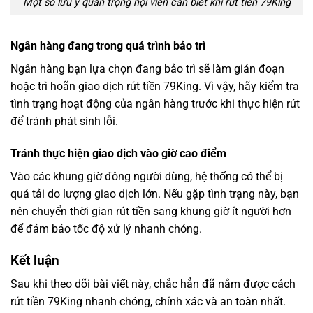
Một số lưu ý quan trọng hội viên cần biết khi rút tiền 79King
Ngân hàng đang trong quá trình bảo trì
Ngân hàng bạn lựa chọn đang bảo trì sẽ làm gián đoạn
hoặc trì hoãn giao dịch
rút tiền 79King
. Vì vậy, hãy kiểm tra
tình trạng hoạt động của ngân hàng trước khi thực hiện rút
để tránh phát sinh lỗi.
Tránh thực hiện giao dịch vào giờ cao điểm
Vào các khung giờ đông người dùng, hệ thống có thể bị
quá tải do lượng giao dịch lớn. Nếu gặp tình trạng này, bạn
nên chuyển thời gian rút tiền sang khung giờ ít người hơn
để đảm bảo tốc độ xử lý nhanh chóng.
Kết luận
Sau khi theo dõi bài viết này, chắc hẳn đã nắm được cách
rút tiền 79King
nhanh chóng, chính xác và an toàn nhất.