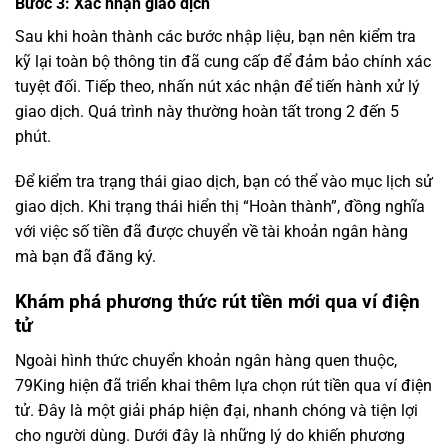
Bước 3: Xác nhận giao dịch
Sau khi hoàn thành các bước nhập liệu, bạn nên kiểm tra
kỹ lại toàn bộ thông tin đã cung cấp để đảm bảo chính xác
tuyệt đối. Tiếp theo, nhấn nút xác nhận để tiến hành xử lý
giao dịch. Quá trình này thường hoàn tất trong 2 đến 5
phút.
Để kiểm tra trạng thái giao dịch, bạn có thể vào mục lịch sử
giao dịch. Khi trạng thái hiển thị “Hoàn thành”, đồng nghĩa
với việc số tiền đã được chuyển về tài khoản ngân hàng
mà bạn đã đăng ký.
Khám phá phương thức rút tiền mới qua ví điện
tử
Ngoài hình thức chuyển khoản ngân hàng quen thuộc,
79King hiện đã triển khai thêm lựa chọn rút tiền qua ví điện
tử. Đây là một giải pháp hiện đại, nhanh chóng và tiện lợi
cho người dùng. Dưới đây là những lý do khiến phương