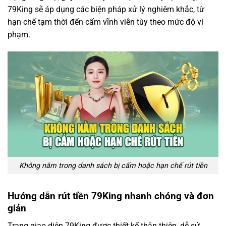
79King sẽ áp dụng các biện pháp xử lý nghiêm khắc, từ
hạn chế tạm thời đến cấm vĩnh viễn tùy theo mức độ vi
phạm.
Không nằm trong danh sách bị cấm hoặc hạn chế rút tiền
Hướng dẫn rút tiền 79King nhanh chóng và đơn
giản
Trang giao diện 79King được thiết kế thân thiện, dễ sử