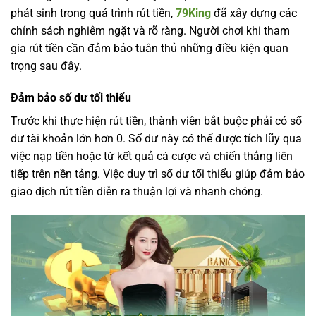
phát sinh trong quá trình rút tiền,
79King
đã xây dựng các
chính sách nghiêm ngặt và rõ ràng. Người chơi khi tham
gia rút tiền cần đảm bảo tuân thủ những điều kiện quan
trọng sau đây.
Đảm bảo số dư tối thiểu
Trước khi thực hiện rút tiền, thành viên bắt buộc phải có số
dư tài khoản lớn hơn 0. Số dư này có thể được tích lũy qua
việc nạp tiền hoặc từ kết quả cá cược và chiến thắng liên
tiếp trên nền tảng. Việc duy trì số dư tối thiểu giúp đảm bảo
giao dịch rút tiền diễn ra thuận lợi và nhanh chóng.