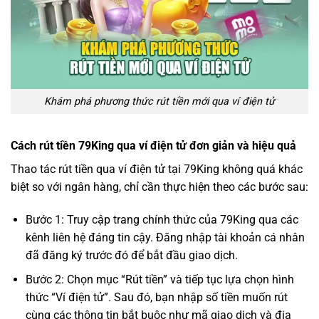
Khám phá phương thức rút tiền mới qua ví điện tử
Cách rút tiền 79King qua ví điện tử đơn giản và hiệu quả
Thao tác rút tiền qua ví điện tử tại 79King không quá khác
biệt so với ngân hàng, chỉ cần thực hiện theo các bước sau:
Bước 1: Truy cập trang chính thức của 79King qua các
kênh liên hệ đáng tin cậy. Đăng nhập tài khoản cá nhân
đã đăng ký trước đó để bắt đầu giao dịch.
Bước 2: Chọn mục “Rút tiền” và tiếp tục lựa chọn hình
thức “Ví điện tử”. Sau đó, bạn nhập số tiền muốn rút
cùng các thông tin bắt buộc như mã giao dịch và địa