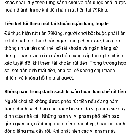
khác nhau tùy theo từng sảnh chơi và bắt buộc phải được
hoàn thành trước khi tiến hành rút tiền tại 79King.
Liên kết tối thiểu một tài khoản ngân hàng hợp lệ
Để thực hiện
rút tiền 79King
, người chơi bắt buộc phải liên
kết ít nhất một tài khoản ngân hàng chính xác, bao gồm
thông tin về tên chủ thẻ, số tài khoản và ngân hàng sử
dụng. Thành viên cần đảm bảo cung cấp thông tin chính
xác tuyệt đối khi thêm tài khoản rút tiền. Trong trường hợp
sai sót dẫn đến mất tiền, nhà cái sẽ không chịu trách
nhiệm và không hỗ trợ giải quyết.
Không nằm trong danh sách bị cấm hoặc hạn chế rút tiền
Người chơi sẽ không được phép rút tiền nếu đang nằm
trong danh sách hạn chế hoặc bị cấm do vi phạm các quy
định của nhà cái. Những hành vi vi phạm phổ biến bao
gồm gian lận, sử dụng phần mềm trái phép, hoặc có hành
động lăng mạ, gây rối. Khi phát hiện các vi phạm này,