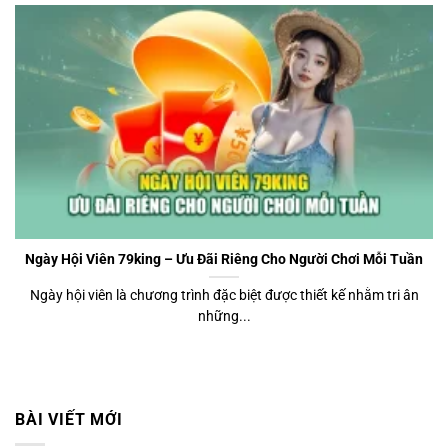
Ngày Hội Viên 79king – Ưu Đãi Riêng Cho Người Chơi Mỗi Tuần
Ngày hội viên là chương trình đặc biệt được thiết kế nhằm tri ân
những...
BÀI VIẾT MỚI