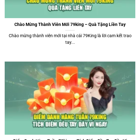
Chào Mừng Thành Viên Mới 79king – Quà Tặng Liền Tay
Chào mừng thành viên mới tại nhà cái 79King là lời cam kết trao
tay...