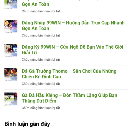
99WIN
Cho
Gọn An Toàn
Lên
–
Tốc
Đến
ở
Chức năng bình luận bị tắt
Nhận
Độ
98%
Nạp
Ngay
Cực
Tiền
Đăng Nhập 99WIN – Hướng Dẫn Truy Cập Nhanh
Trong
Kỳ
99WIN
30
Gọn An Toàn
Ổn
–
Giây
Định
ở
Chức năng bình luận bị tắt
Giải
Không
Đăng
Pháp
Chờ
Nhập
Đăng Ký 99WIN – Cửa Ngõ Để Bạn Vào Thế Giới
Giao
Đợi
99WIN
Dịch
Giải Trí
–
Nhanh
ở
Chức năng bình luận bị tắt
Hướng
Gọn
Đăng
Dẫn
An
Ký
Đá Gà Trường Thomo – Sân Chơi Của Những
Truy
Toàn
99WIN
Cập
Chiến Kê Đỉnh Cao
–
Nhanh
ở
Chức năng bình luận bị tắt
Cửa
Gọn
Đá
Ngõ
An
Gà
Gà Đá Hầu Kiềng – Đòn Thầm Lặng Giúp Bạn
Để
Toàn
Trường
Bạn
Thắng Dứt Điểm
Thomo
Vào
ở
Chức năng bình luận bị tắt
–
Thế
Gà
Sân
Giới
Đá
Chơi
Giải
Bình luận gần đây
Hầu
Của
Trí
Kiềng
Những