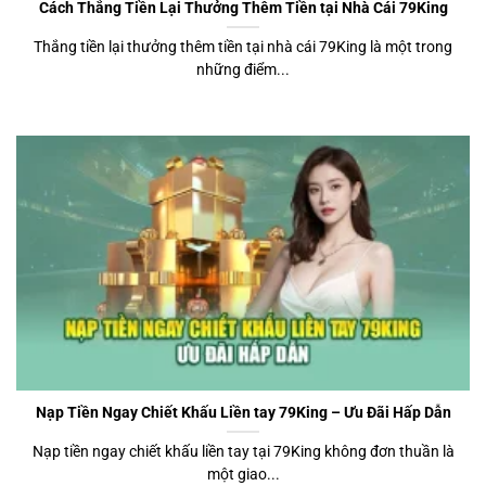
Cách Thắng Tiền Lại Thưởng Thêm Tiền tại Nhà Cái 79King
Thắng tiền lại thưởng thêm tiền tại nhà cái 79King là một trong
những điểm...
Nạp Tiền Ngay Chiết Khấu Liền tay 79King – Ưu Đãi Hấp Dẫn
Nạp tiền ngay chiết khấu liền tay tại 79King không đơn thuần là
một giao...