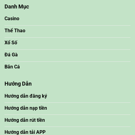
Danh Mục
Casino
Thể Thao
Xổ Số
Đá Gà
Bắn Cá
Hướng Dẫn
Hướng dẫn đăng ký
Hướng dẫn nạp tiền
Hướng dẫn rút tiền
Hướng dẫn tải APP