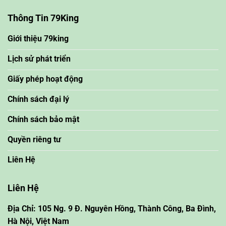
Thông Tin 79King
Giới thiệu 79king
Lịch sử phát triển
Giấy phép hoạt động
Chính sách đại lý
Chính sách bảo mật
Quyền riêng tư
Liên Hệ
Liên Hệ
Địa Chỉ: 105 Ng. 9 Đ. Nguyên Hồng, Thành Công, Ba Đình,
Hà Nội, Việt Nam