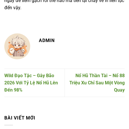
ngay để xem gạch rơi thế nào mà tiền lại chảy về ví liên tục
đến vậy.
ADMIN
Wild Đạo Tặc – Gây Bão
Nổ Hũ Thần Tài – Nổ 88
2026 Với Tỷ Lệ Nổ Hũ Lên
Triệu Xu Chỉ Sau Một Vòng
Đến 98%
Quay
BÀI VIẾT MỚI