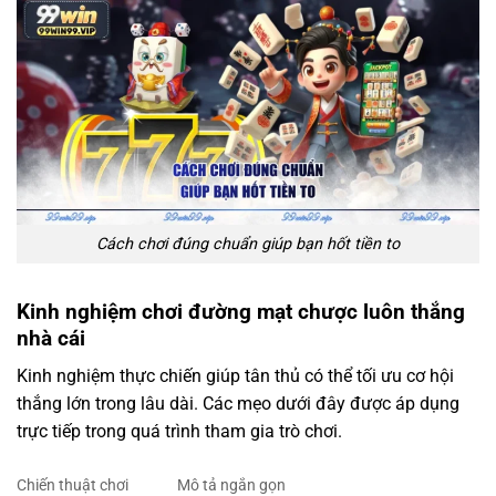
Cách chơi đúng chuẩn giúp bạn hốt tiền to
Kinh nghiệm chơi đường mạt chược luôn thắng
nhà cái
Kinh nghiệm thực chiến giúp tân thủ có thể tối ưu cơ hội
thắng lớn trong lâu dài. Các mẹo dưới đây được áp dụng
trực tiếp trong quá trình tham gia trò chơi.
Chiến thuật chơi
Mô tả ngắn gọn