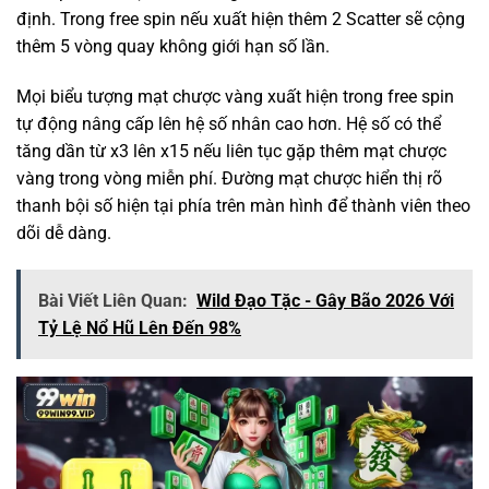
định. Trong free spin nếu xuất hiện thêm 2 Scatter sẽ cộng
thêm 5 vòng quay không giới hạn số lần.
Mọi biểu tượng mạt chược vàng xuất hiện trong free spin
tự động nâng cấp lên hệ số nhân cao hơn. Hệ số có thể
tăng dần từ x3 lên x15 nếu liên tục gặp thêm mạt chược
vàng trong vòng miễn phí.
Đường mạt chược
hiển thị rõ
thanh bội số hiện tại phía trên màn hình để thành viên theo
dõi dễ dàng.
Bài Viết Liên Quan:
Wild Đạo Tặc - Gây Bão 2026 Với
Tỷ Lệ Nổ Hũ Lên Đến 98%