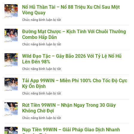
Nổ Hũ Thần Tài – Nổ 88 Triệu Xu Chỉ Sau Một
Vòng Quay
ở
Chức năng bình luận bị tắt
Nổ
Hũ
Đường Mạt Chược – Kịch Tính Với Chuỗi Thưởng
Thần
Combo Hấp Dẫn
Tài
ở
Chức năng bình luận bị tắt
–
Đường
Nổ
Mạt
Wild Đạo Tặc – Gây Bão 2026 Với Tỷ Lệ Nổ Hũ
88
Chược
Triệu
Lên Đến 98%
–
Xu
ở
Chức năng bình luận bị tắt
Kịch
Chỉ
Wild
Tính
Sau
Đạo
Tải App 99WIN – Miễn Phí 100% Cho Tốc Độ Cực
Với
Một
Tặc
Chuỗi
Kỳ Ổn Định
Vòng
–
Thưởng
Quay
ở
Chức năng bình luận bị tắt
Gây
Combo
Tải
Bão
Hấp
App
Rút Tiền 99WIN – Nhận Ngay Trong 30 Giây
2026
Dẫn
99WIN
Với
Không Chờ Đợi
–
Tỷ
ở
Chức năng bình luận bị tắt
Miễn
Lệ
Rút
Phí
Nổ
Tiền
Nạp Tiền 99WIN – Giải Pháp Giao Dịch Nhanh
100%
Hũ
99WIN
Cho