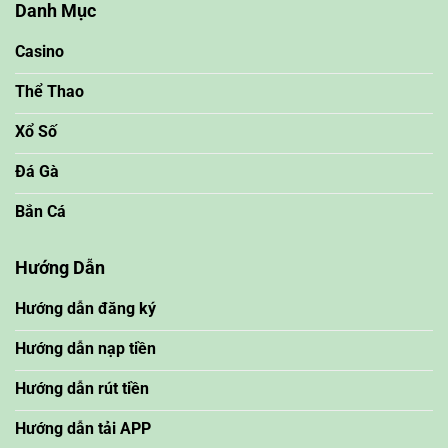
Danh Mục
Casino
Thể Thao
Xổ Số
Đá Gà
Bắn Cá
Hướng Dẫn
Hướng dẫn đăng ký
Hướng dẫn nạp tiền
Hướng dẫn rút tiền
Hướng dẫn tải APP