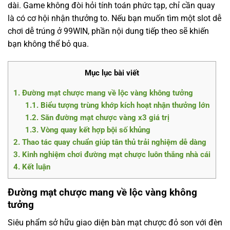
dài. Game không đòi hỏi tính toán phức tạp, chỉ cần quay
là có cơ hội nhận thưởng to. Nếu bạn muốn tìm một slot dễ
chơi dễ trúng ở
99WIN
, phần nội dung tiếp theo sẽ khiến
bạn không thể bỏ qua.
Mục lục bài viết
1.
Đường mạt chược mang về lộc vàng không tưởng
1.1.
​Biểu tượng trùng khớp kích hoạt nhận thưởng lớn
1.2.
Săn đường mạt chược vàng x3 giá trị
1.3.
Vòng quay kết hợp bội số khủng
2.
Thao tác quay chuẩn giúp tân thủ trải nghiệm dễ dàng
3.
Kinh nghiệm chơi đường mạt chược luôn thắng nhà cái
4.
Kết luận
Đường mạt chược mang về lộc vàng không
tưởng
Siêu phẩm sở hữu giao diện bàn mạt chược đỏ son với đèn