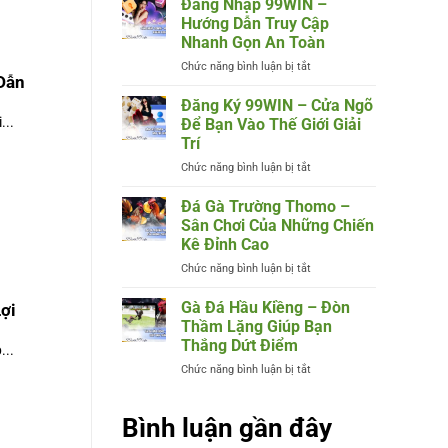
Định
Đăng Nhập 99WIN –
99WIN
Giây
Hướng Dẫn Truy Cập
–
Không
Nhanh Gọn An Toàn
Giải
Chờ
ở
Chức năng bình luận bị tắt
Pháp
Đợi
Dẫn
Đăng
Giao
Nhập
Dịch
Đăng Ký 99WIN – Cửa Ngõ
99WIN
Nhanh
...
Để Bạn Vào Thế Giới Giải
–
Gọn
Trí
Hướng
An
ở
Chức năng bình luận bị tắt
Dẫn
Toàn
Đăng
Truy
Ký
Cập
Đá Gà Trường Thomo –
99WIN
Nhanh
Sân Chơi Của Những Chiến
–
Gọn
Kê Đỉnh Cao
Cửa
An
ở
Chức năng bình luận bị tắt
Ngõ
Toàn
Đá
Để
Gà
Bạn
Gà Đá Hầu Kiềng – Đòn
ợi
Trường
Vào
Thầm Lặng Giúp Bạn
Thomo
Thế
Thắng Dứt Điểm
...
–
Giới
ở
Chức năng bình luận bị tắt
Sân
Giải
Gà
Chơi
Trí
Đá
Của
Bình luận gần đây
Hầu
Những
Kiềng
Chiến