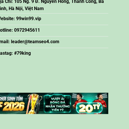
ịa Chỉ: 105 Ng. 9 Đ. Nguyên Hồng, Thành Công, Ba
ình, Hà Nội, Việt Nam
ebsite: 99win99.vip
otline: 0972945611
mail:
leader@teamseo4.com
astag: #79king