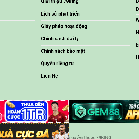
Giới thiệu 79king
Đ
Đ
Lịch sử phát triển
W
Giấy phép hoạt động
H
Chính sách đại lý
E
Chính sách bảo mật
H
Quyền riêng tư
Liên Hệ
Copyright 2026 ©
Bản quyền thuộc 79KING