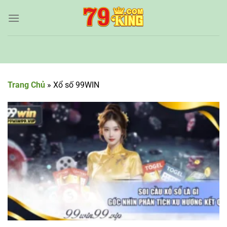
Chuyển
đến
nội
dung
Trang Chủ
»
Xổ số 99WIN