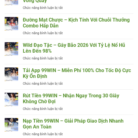
Vòng Quay
ở
Chức năng bình luận bị tắt
Nổ
Hũ
Đường Mạt Chược – Kịch Tính Với Chuỗi Thưởng
Thần
Combo Hấp Dẫn
Tài
ở
Chức năng bình luận bị tắt
–
Đường
Nổ
Mạt
Wild Đạo Tặc – Gây Bão 2026 Với Tỷ Lệ Nổ Hũ
88
Chược
Triệu
Lên Đến 98%
–
Xu
ở
Chức năng bình luận bị tắt
Kịch
Chỉ
Wild
Tính
Sau
Đạo
Tải App 99WIN – Miễn Phí 100% Cho Tốc Độ Cực
Với
Một
Tặc
Chuỗi
Kỳ Ổn Định
Vòng
–
Thưởng
Quay
ở
Chức năng bình luận bị tắt
Gây
Combo
Tải
Bão
Hấp
App
Rút Tiền 99WIN – Nhận Ngay Trong 30 Giây
2026
Dẫn
99WIN
Với
Không Chờ Đợi
–
Tỷ
ở
Chức năng bình luận bị tắt
Miễn
Lệ
Rút
Phí
Nổ
Tiền
Nạp Tiền 99WIN – Giải Pháp Giao Dịch Nhanh
100%
Hũ
99WIN
Cho
Gọn An Toàn
Lên
–
Tốc
Đến
ở
Chức năng bình luận bị tắt
Nhận
Độ
98%