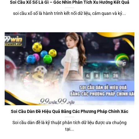
Soi Cầu Xổ Số Là Gì – Góc Nhìn Phân Tích Xu Hướng Kết Quả
soi cầu xổ số là hành trình kết nối dữ liệu, cảm quan và kỷ...
Soi Cầu Dàn Đề Hiệu Quả Bằng Các Phương Pháp Chính Xác
Soi cầu dàn đề là kỹ thuật phân tích dữ liệu được ưa chuộng
tại...