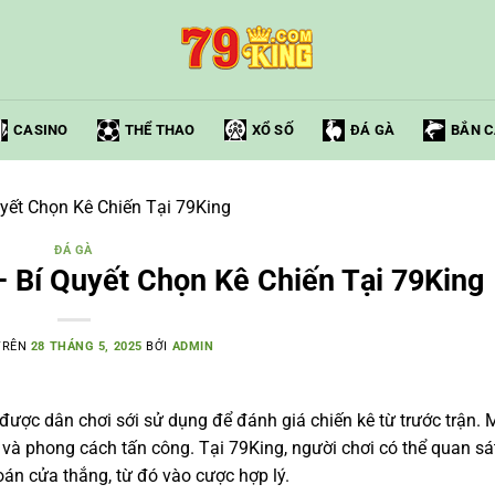
CASINO
THỂ THAO
XỔ SỐ
ĐÁ GÀ
BẮN 
yết Chọn Kê Chiến Tại 79King
ĐÁ GÀ
– Bí Quyết Chọn Kê Chiến Tại 79King
TRÊN
28 THÁNG 5, 2025
BỞI
ADMIN
được dân chơi sới sử dụng để đánh giá chiến kê từ trước trận. M
 và phong cách tấn công. Tại 79King, người chơi có thể quan sá
oán cửa thắng, từ đó vào cược hợp lý.