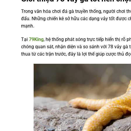
Trong văn hóa chơi đá gà truyền thống, người chơi t
đấu. Những chiến kê sở hữu các dạng vảy tốt được cho 
mạnh.
Tại
79King
, hệ thống phát sóng trực tiếp hiển thị rõ
chóng quan sát, nhận diện và so sánh với 78 vảy gà t
thua từ các trận trước, đây là lợi thế giúp cược thủ đ