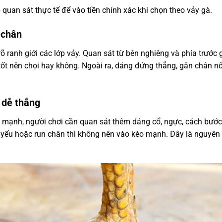
quan sát thực tế để vào tiền chính xác khi chọn theo vảy gà.
 chân
rõ ranh giới các lớp vảy. Quan sát từ bên nghiêng và phía trước 
ốt nên chọi hay không. Ngoài ra, dáng đứng thẳng, gân chân nổi
 dễ thắng
ảy mạnh, người chơi cần quan sát thêm dáng cổ, ngực, cách bướ
yếu hoặc run chân thì không nên vào kèo mạnh. Đây là nguyên