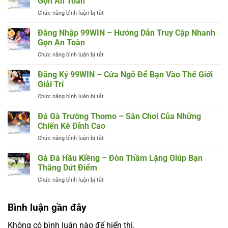
Gọn An Toàn
–
Tốc
Đến
ở
Chức năng bình luận bị tắt
Nhận
Độ
98%
Nạp
Ngay
Cực
Tiền
Đăng Nhập 99WIN – Hướng Dẫn Truy Cập Nhanh
Trong
Kỳ
99WIN
30
Gọn An Toàn
Ổn
–
Giây
Định
ở
Chức năng bình luận bị tắt
Giải
Không
Đăng
Pháp
Chờ
Nhập
Đăng Ký 99WIN – Cửa Ngõ Để Bạn Vào Thế Giới
Giao
Đợi
99WIN
Dịch
Giải Trí
–
Nhanh
ở
Chức năng bình luận bị tắt
Hướng
Gọn
Đăng
Dẫn
An
Ký
Đá Gà Trường Thomo – Sân Chơi Của Những
Truy
Toàn
99WIN
Cập
Chiến Kê Đỉnh Cao
–
Nhanh
ở
Chức năng bình luận bị tắt
Cửa
Gọn
Đá
Ngõ
An
Gà
Gà Đá Hầu Kiềng – Đòn Thầm Lặng Giúp Bạn
Để
Toàn
Trường
Bạn
Thắng Dứt Điểm
Thomo
Vào
ở
Chức năng bình luận bị tắt
–
Thế
Gà
Sân
Giới
Đá
Chơi
Giải
Bình luận gần đây
Hầu
Của
Trí
Kiềng
Những
–
Không có bình luận nào để hiển thị.
Chiến