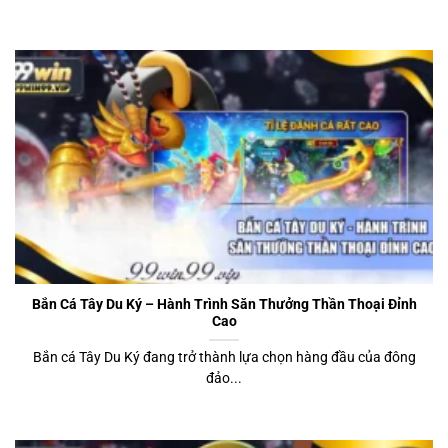
Bắn Cá Tây Du Ký – Hành Trình Săn Thưởng Thần Thoại Đỉnh
Cao
Bắn cá Tây Du Ký đang trở thành lựa chọn hàng đầu của đông
đảo...