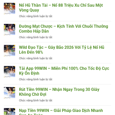
Nổ Hũ Thần Tài – Nổ 88 Triệu Xu Chỉ Sau Một
Vòng Quay
ở
Chức năng bình luận bị tắt
Nổ
Hũ
Đường Mạt Chược – Kịch Tính Với Chuỗi Thưởng
Thần
Combo Hấp Dẫn
Tài
ở
Chức năng bình luận bị tắt
–
Đường
Nổ
Mạt
Wild Đạo Tặc – Gây Bão 2026 Với Tỷ Lệ Nổ Hũ
88
Chược
Triệu
Lên Đến 98%
–
Xu
ở
Chức năng bình luận bị tắt
Kịch
Chỉ
Wild
Tính
Sau
Đạo
Tải App 99WIN – Miễn Phí 100% Cho Tốc Độ Cực
Với
Một
Tặc
Chuỗi
Kỳ Ổn Định
Vòng
–
Thưởng
Quay
ở
Chức năng bình luận bị tắt
Gây
Combo
Tải
Bão
Hấp
App
Rút Tiền 99WIN – Nhận Ngay Trong 30 Giây
2026
Dẫn
99WIN
Với
Không Chờ Đợi
–
Tỷ
ở
Chức năng bình luận bị tắt
Miễn
Lệ
Rút
Phí
Nổ
Tiền
Nạp Tiền 99WIN – Giải Pháp Giao Dịch Nhanh
100%
Hũ
99WIN
Cho
Lên