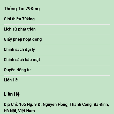
Thông Tin 79King
Giới thiệu 79king
Lịch sử phát triển
Giấy phép hoạt động
Chính sách đại lý
Chính sách bảo mật
Quyền riêng tư
Liên Hệ
Liên Hệ
Địa Chỉ: 105 Ng. 9 Đ. Nguyên Hồng, Thành Công, Ba Đình,
Hà Nội, Việt Nam