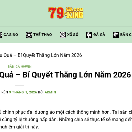
CASINO
THỂ THAO
XỔ SỐ
ĐÁ GÀ
BẮN 
ệu Quả – Bí Quyết Thắng Lớn Năm 2026
BẮN CÁ 99WIN
 Quả – Bí Quyết Thắng Lớn Năm 2026
 TRÊN
9 THÁNG 1, 2026
BỞI
ADMIN
hủ chinh phục đại dương ảo một cách thông minh hơn. Tại sân c
ại cùng tỷ lệ thưởng hấp dẫn. Những chia sẻ thực tế sẽ mang đế
nghiệm giải trí này.