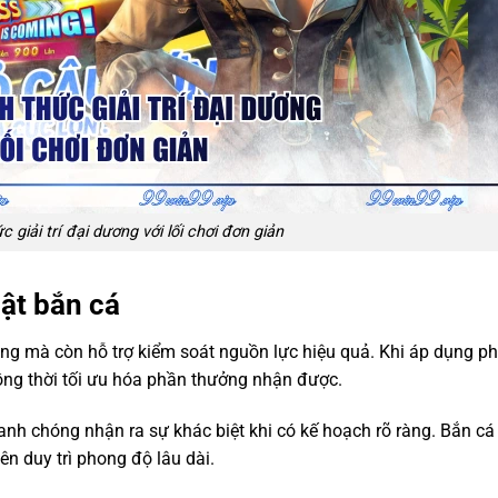
giải trí đại dương với lối chơi đơn giản
uật bắn cá
ông mà còn hỗ trợ kiểm soát nguồn lực hiệu quả. Khi áp dụng 
đồng thời tối ưu hóa phần thưởng nhận được.
nh chóng nhận ra sự khác biệt khi có kế hoạch rõ ràng. Bắn cá
n duy trì phong độ lâu dài.