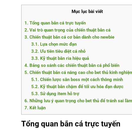
Mục lục bài viết
1.
Tổng quan bắn cá trực tuyến
2.
Vai trò quan trọng của chiến thuật bắn cá
3.
Chiến thuật bắn cá cơ bản dành cho newbie
3.1.
Lựa chọn mức đạn
3.2.
Ưu tiên tiêu diệt cá nhỏ
3.3.
Kỹ thuật bắn ria hiệu quả
4.
Bảng so sánh các chiến thuật bắn cá phổ biến
5.
Chiến thuật bắn cá nâng cao cho bet thủ kinh nghiệ
5.1.
Chiến lược săn boss một cách thông minh
5.2.
Kỹ thuật bắn chậm để tối ưu hóa đạn dược
5.3.
Sử dụng item hỗ trợ
6.
Những lưu ý quan trọng cho bet thủ để tránh sai lầm
7.
Kết luận
Tổng quan bắn cá trực tuyến