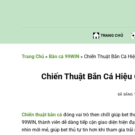
Chuyển
đến
nội
dung
TRANG CHỦ
Trang Chủ
»
Bắn cá 99WIN
»
Chiến Thuật Bắn Cá Hi
Chiến Thuật Bắn Cá Hiệu
ĐÃ ĐĂNG
Chiến thuật bắn cá
đóng vai trò then chốt giúp bet t
99WIN, thành viên dễ dàng tiếp cận giao diện hiện đ
nhìn mới mẻ, giúp bet thủ tự tin hơn khi tham gia trải 