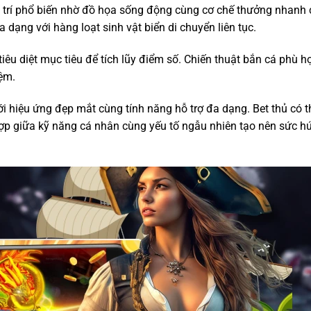
iải trí phổ biến nhờ đồ họa sống động cùng cơ chế thưởng nhanh
dạng với hàng loạt sinh vật biển di chuyển liên tục.
êu diệt mục tiêu để tích lũy điểm số.
Chiến thuật bắn cá
phù hợ
iệm.
ới hiệu ứng đẹp mắt cùng tính năng hỗ trợ đa dạng. Bet thủ có 
 hợp giữa kỹ năng cá nhân cùng yếu tố ngẫu nhiên tạo nên sức hú