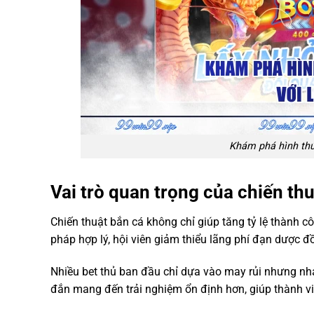
Khám phá hình thức 
Vai trò quan trọng của chiến th
Chiến thuật bắn cá
không chỉ giúp tăng tỷ lệ thành c
pháp hợp lý, hội viên giảm thiểu lãng phí đạn dược 
Nhiều bet thủ ban đầu chỉ dựa vào may rủi nhưng nha
đắn mang đến trải nghiệm ổn định hơn, giúp thành viê