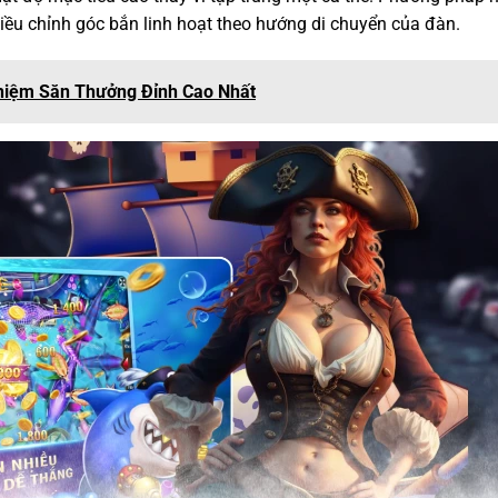
điều chỉnh góc bắn linh hoạt theo hướng di chuyển của đàn.
ghiệm Săn Thưởng Đỉnh Cao Nhất