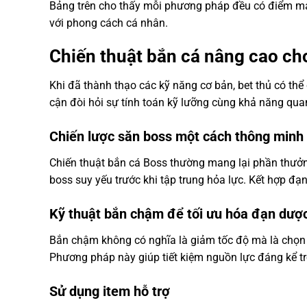
Bảng trên cho thấy mỗi phương pháp đều có điểm mạn
với phong cách cá nhân.
Chiến thuật bắn cá nâng cao ch
Khi đã thành thạo các kỹ năng cơ bản, bet thủ có th
cận đòi hỏi sự tính toán kỹ lưỡng cùng khả năng quan 
Chiến lược săn boss một cách thông minh
Chiến thuật bắn cá
Boss thường mang lại phần thưởng
boss suy yếu trước khi tập trung hỏa lực. Kết hợp đ
Kỹ thuật bắn chậm để tối ưu hóa đạn dượ
Bắn chậm không có nghĩa là giảm tốc độ mà là chọn lọ
Phương pháp này giúp tiết kiệm nguồn lực đáng kể tr
Sử dụng item hỗ trợ