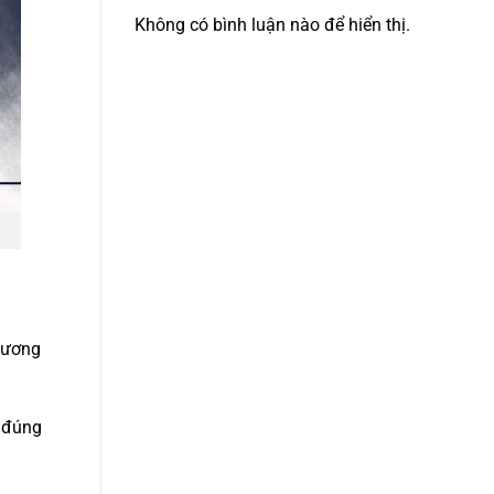
–
Kê
Không có bình luận nào để hiển thị.
Đòn
Đỉnh
Thầm
Cao
Lặng
Giúp
Bạn
Thắng
Dứt
Điểm
phương
đúng