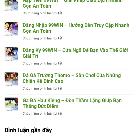
Nạp Tiền 99WIN – Giải Pháp Giao Dịch Nhanh
Hũ
99WIN
Cho
Gọn An Toàn
Lên
–
Tốc
Đến
ở
Chức năng bình luận bị tắt
Nhận
Độ
98%
Nạp
Ngay
Cực
Tiền
Đăng Nhập 99WIN – Hướng Dẫn Truy Cập Nhanh
Trong
Kỳ
99WIN
30
Gọn An Toàn
Ổn
–
Giây
Định
ở
Chức năng bình luận bị tắt
Giải
Không
Đăng
Pháp
Chờ
Nhập
Đăng Ký 99WIN – Cửa Ngõ Để Bạn Vào Thế Giới
Giao
Đợi
99WIN
Dịch
Giải Trí
–
Nhanh
ở
Chức năng bình luận bị tắt
Hướng
Gọn
Đăng
Dẫn
An
Ký
Đá Gà Trường Thomo – Sân Chơi Của Những
Truy
Toàn
99WIN
Cập
Chiến Kê Đỉnh Cao
–
Nhanh
ở
Chức năng bình luận bị tắt
Cửa
Gọn
Đá
Ngõ
An
Gà
Gà Đá Hầu Kiềng – Đòn Thầm Lặng Giúp Bạn
Để
Toàn
Trường
Bạn
Thắng Dứt Điểm
Thomo
Vào
ở
Chức năng bình luận bị tắt
–
Thế
Gà
Sân
Giới
Đá
Chơi
Giải
Bình luận gần đây
Hầu
Của
Trí
Kiềng
Những