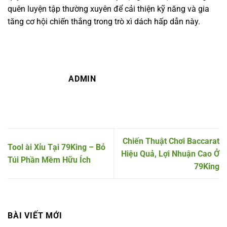
quên luyện tập thường xuyên để cải thiện kỹ năng và gia
tăng cơ hội chiến thắng trong trò xì dách hấp dẫn này.
ADMIN
Chiến Thuật Chơi Baccarat
Tool ài Xỉu Tại 79King – Bỏ
Hiệu Quả, Lợi Nhuận Cao Ở
Túi Phần Mềm Hữu Ích
79King
BÀI VIẾT MỚI