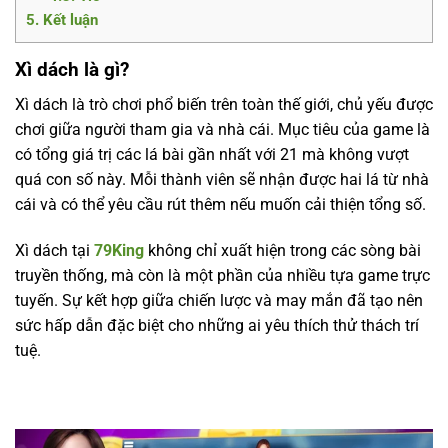
5.
Kết luận
Xì dách là gì?
Xì dách là trò chơi phổ biến trên toàn thế giới, chủ yếu được
chơi giữa người tham gia và nhà cái. Mục tiêu của game là
có tổng giá trị các lá bài gần nhất với 21 mà không vượt
quá con số này. Mỗi thành viên sẽ nhận được hai lá từ nhà
cái và có thể yêu cầu rút thêm nếu muốn cải thiện tổng số.
Xì dách tại
79King
không chỉ xuất hiện trong các sòng bài
truyền thống, mà còn là một phần của nhiều tựa game trực
tuyến. Sự kết hợp giữa chiến lược và may mắn đã tạo nên
sức hấp dẫn đặc biệt cho những ai yêu thích thử thách trí
tuệ.