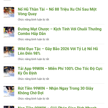
Nổ Hũ Thần Tài – Nổ 88 Triệu Xu Chỉ Sau Một
Vòng Quay
ở
Chức năng bình luận bị tắt
Nổ
Hũ
Đường Mạt Chược – Kịch Tính Với Chuỗi Thưởng
Thần
Combo Hấp Dẫn
Tài
ở
Chức năng bình luận bị tắt
–
Đường
Nổ
Mạt
Wild Đạo Tặc – Gây Bão 2026 Với Tỷ Lệ Nổ Hũ
88
Chược
Triệu
Lên Đến 98%
–
Xu
ở
Chức năng bình luận bị tắt
Kịch
Chỉ
Wild
Tính
Sau
Đạo
Tải App 99WIN – Miễn Phí 100% Cho Tốc Độ Cực
Với
Một
Tặc
Chuỗi
Kỳ Ổn Định
Vòng
–
Thưởng
Quay
ở
Chức năng bình luận bị tắt
Gây
Combo
Tải
Bão
Hấp
App
Rút Tiền 99WIN – Nhận Ngay Trong 30 Giây
2026
Dẫn
99WIN
Với
Không Chờ Đợi
–
Tỷ
ở
Chức năng bình luận bị tắt
Miễn
Lệ
Rút
Phí
Nổ
Tiền
100%