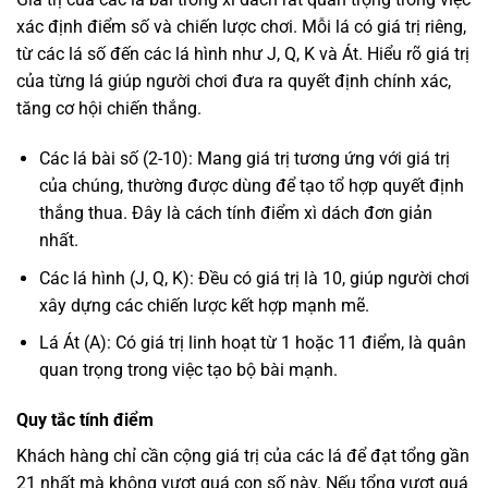
xác định điểm số và chiến lược chơi. Mỗi lá có giá trị riêng,
từ các lá số đến các lá hình như J, Q, K và Át. Hiểu rõ giá trị
của từng lá giúp người chơi đưa ra quyết định chính xác,
tăng cơ hội chiến thắng.
Các lá bài số (2-10): Mang giá trị tương ứng với giá trị
của chúng, thường được dùng để tạo tổ hợp quyết định
thắng thua. Đây là cách tính điểm xì dách đơn giản
nhất.
Các lá hình (J, Q, K): Đều có giá trị là 10, giúp người chơi
xây dựng các chiến lược kết hợp mạnh mẽ.
Lá Át (A): Có giá trị linh hoạt từ 1 hoặc 11 điểm, là quân
quan trọng trong việc tạo bộ bài mạnh.
Quy tắc tính điểm
Khách hàng chỉ cần cộng giá trị của các lá để đạt tổng gần
21 nhất mà không vượt quá con số này. Nếu tổng vượt quá