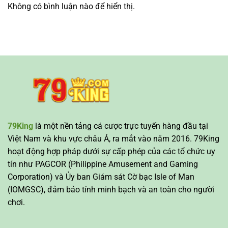
–
Không có bình luận nào để hiển thị.
Chiến
Đòn
Kê
Thầm
Đỉnh
Lặng
Cao
Giúp
Bạn
Thắng
Dứt
Điểm
79King
là một nền tảng cá cược trực tuyến hàng đầu tại
Việt Nam và khu vực châu Á, ra mắt vào năm 2016. 79King
hoạt động hợp pháp dưới sự cấp phép của các tổ chức uy
tín như PAGCOR (Philippine Amusement and Gaming
Corporation) và Ủy ban Giám sát Cờ bạc Isle of Man
(IOMGSC), đảm bảo tính minh bạch và an toàn cho người
chơi.