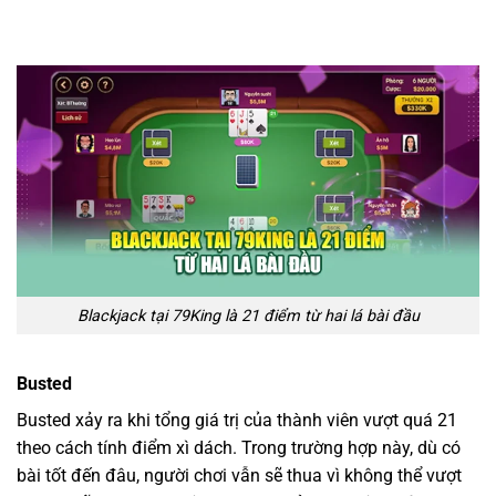
Blackjack tại 79King là 21 điểm từ hai lá bài đầu
Busted
Busted xảy ra khi tổng giá trị của thành viên vượt quá 21
theo cách tính điểm xì dách. Trong trường hợp này, dù có
bài tốt đến đâu, người chơi vẫn sẽ thua vì không thể vượt