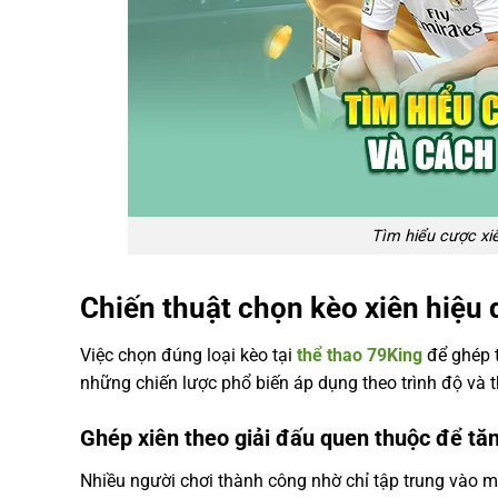
Tìm hiểu cược xiê
Chiến thuật chọn kèo xiên hiệu
Việc chọn đúng loại kèo tại
thể thao 79King
để ghép t
những chiến lược phổ biến áp dụng theo trình độ và t
Ghép xiên theo giải đấu quen thuộc để tă
Nhiều người chơi thành công nhờ chỉ tập trung vào mộ