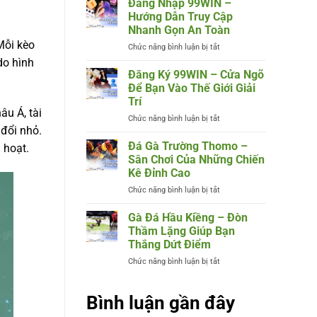
Định
Đăng Nhập 99WIN –
99WIN
Giây
Hướng Dẫn Truy Cập
–
Không
Nhanh Gọn An Toàn
Giải
Chờ
Mỗi kèo
ở
Chức năng bình luận bị tắt
Pháp
Đợi
Đăng
Giao
do hình
Nhập
Dịch
Đăng Ký 99WIN – Cửa Ngõ
99WIN
Nhanh
Để Bạn Vào Thế Giới Giải
–
Gọn
Trí
Hướng
An
âu Á, tài
ở
Chức năng bình luận bị tắt
Dẫn
Toàn
 đổi nhỏ.
Đăng
Truy
Ký
Cập
Đá Gà Trường Thomo –
 hoạt.
99WIN
Nhanh
Sân Chơi Của Những Chiến
–
Gọn
Kê Đỉnh Cao
Cửa
An
ở
Chức năng bình luận bị tắt
Ngõ
Toàn
Đá
Để
Gà
Bạn
Gà Đá Hầu Kiềng – Đòn
Trường
Vào
Thầm Lặng Giúp Bạn
Thomo
Thế
Thắng Dứt Điểm
–
Giới
ở
Chức năng bình luận bị tắt
Sân
Giải
Gà
Chơi
Trí
Đá
Của
Bình luận gần đây
Hầu
Những
Kiềng
Chiến