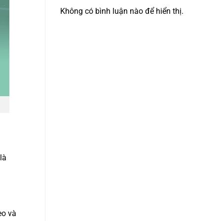
–
Kê
Không có bình luận nào để hiển thị.
Đòn
Đỉnh
Thầm
Cao
Lặng
Giúp
Bạn
Thắng
Dứt
Điểm
là
èo và