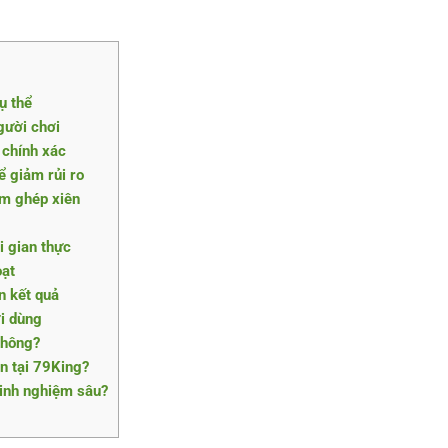
ụ thể
gười chơi
 chính xác
ể giảm rủi ro
ểm ghép xiên
i gian thực
oạt
n kết quả
i dùng
không?
n tại 79King?
kinh nghiệm sâu?