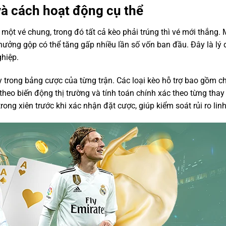
 và cách hoạt động cụ thể
một vé chung, trong đó tất cả kèo phải trúng thì vé mới thắng. 
 thưởng gộp có thể tăng gấp nhiều lần số vốn ban đầu. Đây là lý 
ghiệp.
 trong bảng cược của từng trận. Các loại kèo hỗ trợ bao gồm ch
theo biến động thị trường và tính toán chính xác theo từng thay
rong xiên trước khi xác nhận đặt cược, giúp kiểm soát rủi ro linh