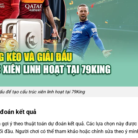
u để tạo cấu trúc xiên linh hoạt tại 79King
ự đoán kết quả
n gợi ý theo thuật toán dự đoán kết quả. Các lựa chọn này được
 đối đầu. Người chơi có thể tham khảo hoặc chỉnh sửa theo ý mìn