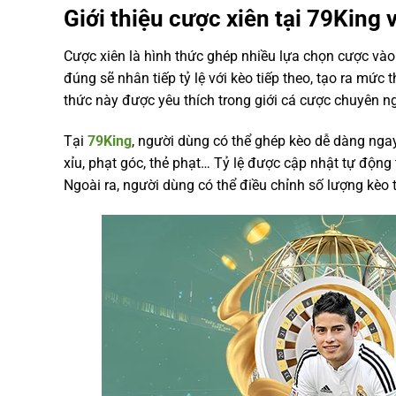
Giới thiệu cược xiên tại 79King
Cược xiên là hình thức ghép nhiều lựa chọn cược vào 
đúng sẽ nhân tiếp tỷ lệ với kèo tiếp theo, tạo ra mức
thức này được yêu thích trong giới cá cược chuyên n
Tại
79King
, người dùng có thể ghép kèo dễ dàng ngay
xỉu, phạt góc, thẻ phạt… Tỷ lệ được cập nhật tự động 
Ngoài ra, người dùng có thể điều chỉnh số lượng kèo t