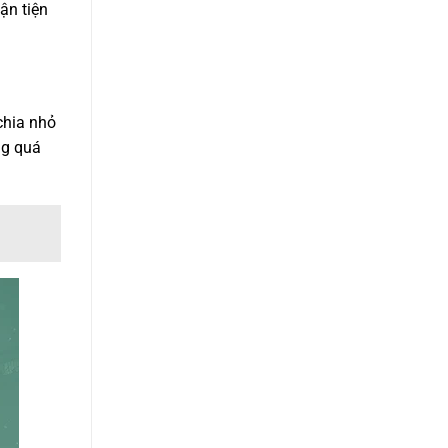
ận tiện
chia nhỏ
ng quá