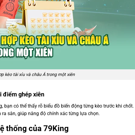
ợp kèo tài xỉu và châu Á trong một xiên
ời điểm ghép xiên
g, bạn có thể thấy rõ biểu đồ biến động từng kèo trước khi chốt.
h ra sân, giúp nâng độ chính xác từng lựa chọn.
hệ thống của 79King