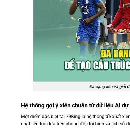
Đa dạng kèo và giải đấ
Hệ thống gợi ý xiên chuẩn từ dữ liệu AI d
Một điểm đặc biệt tại 79King là hệ thống đề xuất xiê
nhật liên tục dựa trên phong độ, đội hình và lịch sử