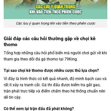
Các lưu ý quan trọng khi vào tiền theo phiên cược
Giải đáp các câu hỏi thường gặp về chọi kê
thomo
Tổng hợp những câu hỏi phổ biến mà người chơi gửi về khi
tham gia theo dõi đá gà thomo tại 79King.
Tại sao chọi kê thomo được nhiều cược thủ lựa chọn?
Vì đây là hình thức có kết quả nhanh, độ minh bạch cao và
rất ít xảy ra tranh cãi. Gà thi đấu được kiểm tra gắt gao,
trận phát trực tiếp và điểm chấm theo hệ thống chuẩn nên
dễ tin cậy.
Có thể xem lại trận đấu đã phát không?