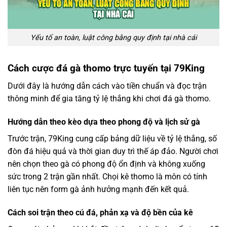
Yếu tố an toàn, luật công bằng quy định tại nhà cái
Cách cược đá gà thomo trực tuyến tại 79King
Dưới đây là hướng dẫn cách vào tiền chuẩn và đọc trận
thông minh để gia tăng tỷ lệ thắng khi chơi đá gà thomo.
Hướng dẫn theo kèo dựa theo phong độ và lịch sử gà
Trước trận, 79King cung cấp bảng dữ liệu về tỷ lệ thắng, số
đòn đá hiệu quả và thời gian duy trì thế áp đảo. Người chơi
nên chọn theo gà có phong độ ổn định và không xuống
sức trong 2 trận gần nhất. Chọi kê thomo là môn có tính
liên tục nên form gà ảnh hưởng mạnh đến kết quả.
Cách soi trận theo cú đá, phản xạ và độ bền của kê