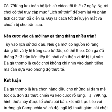
Có. 79King lưu toàn bộ lịch sử video tối thiểu 7 ngày. Người
chơi có thể truy cập mục “Lịch sử trận” để xem lại và phân
tích các trận đã diễn ra. Đây là cách tốt để luyện mắt và
chuẩn bị cho trận sau.
Nên cược vào gà mới hay gà từng thắng nhiều trận?
Tùy vào lịch sử đối đầu. Nếu gà mới có nguồn rõ ràng,
dáng tốt và tỷ lệ trúng cao từ đầu, có thể theo. Còn gà đã
thắng 2–3 trận liên tiếp thì phải cẩn thận vì dễ bị tụt sức.
Đá gà thomo là cuộc chơi không chỉ nhìn vào danh tiếng
mà cần dựa vào phong độ thực tế.
Kết luận
Đá gà thomo là lựa chọn hàng đầu cho những ai đam mê
tốc độ, đòn đá thực chiến và kèo cược rõ ràng. Tại 79King,
hình thức này được tổ chức bài bản, kết nối trực tiếp với
trường gà Campuchia và có đội ngũ kỹ thuật giám sát chặt