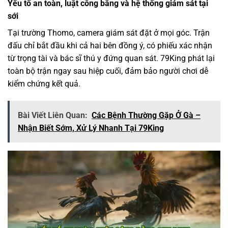
Yếu tố an toàn, luật công bằng và hệ thống giám sát tại
sới
Tại trường Thomo, camera giám sát đặt ở mọi góc. Trận
đấu chỉ bắt đầu khi cả hai bên đồng ý, có phiếu xác nhận
từ trọng tài và bác sĩ thú y đứng quan sát. 79King phát lại
toàn bộ trận ngay sau hiệp cuối, đảm bảo người chơi dễ
kiểm chứng kết quả.
Bài Viết Liên Quan:
Các Bệnh Thường Gặp Ở Gà –
Nhận Biết Sớm, Xử Lý Nhanh Tại 79King