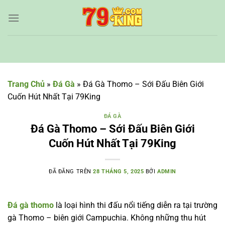
Chuyển
đến
nội
dung
Trang Chủ
»
Đá Gà
»
Đá Gà Thomo – Sới Đấu Biên Giới
Cuốn Hút Nhất Tại 79King
ĐÁ GÀ
Đá Gà Thomo – Sới Đấu Biên Giới
Cuốn Hút Nhất Tại 79King
ĐÃ ĐĂNG TRÊN
28 THÁNG 5, 2025
BỞI
ADMIN
Đá gà thomo
là loại hình thi đấu nổi tiếng diễn ra tại trường
gà Thomo – biên giới Campuchia. Không những thu hút