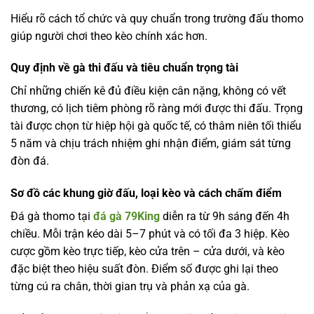
Hiểu rõ cách tổ chức và quy chuẩn trong trường đấu thomo
giúp người chơi theo kèo chính xác hơn.
Quy định về gà thi đấu và tiêu chuẩn trọng tài
Chỉ những chiến kê đủ điều kiện cân nặng, không có vết
thương, có lịch tiêm phòng rõ ràng mới được thi đấu. Trọng
tài được chọn từ hiệp hội gà quốc tế, có thâm niên tối thiểu
5 năm và chịu trách nhiệm ghi nhận điểm, giám sát từng
đòn đá.
Sơ đồ các khung giờ đấu, loại kèo và cách chấm điểm
Đá gà thomo tại
đá gà 79King
diễn ra từ 9h sáng đến 4h
chiều. Mỗi trận kéo dài 5–7 phút và có tối đa 3 hiệp. Kèo
cược gồm kèo trực tiếp, kèo cửa trên – cửa dưới, và kèo
đặc biệt theo hiệu suất đòn. Điểm số được ghi lại theo
từng cú ra chân, thời gian trụ và phản xạ của gà.