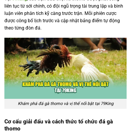
liên tục từ sới chính, có đội ngũ trọng tài trung lập và bình
luận viên phân tích kỹ càng trước trận. Mỗi phiên cược
được công bố lịch trước và cập nhật bảng điểm tự động
theo từng đòn đá.
Khám phá đá gà thomo và vị thế nổi bật tại 79King
Cơ cấu giải đấu và cách thức tổ chức đá gà
thomo