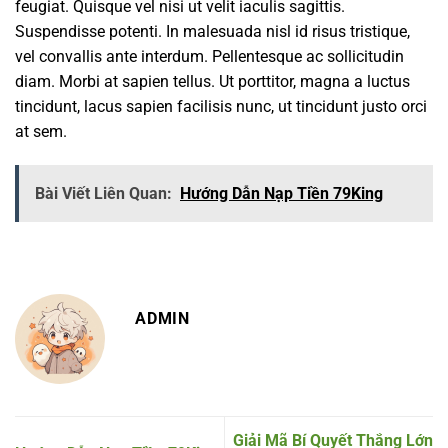
feugiat. Quisque vel nisi ut velit iaculis sagittis.
Suspendisse potenti. In malesuada nisl id risus tristique,
vel convallis ante interdum. Pellentesque ac sollicitudin
diam. Morbi at sapien tellus. Ut porttitor, magna a luctus
tincidunt, lacus sapien facilisis nunc, ut tincidunt justo orci
at sem.
Bài Viết Liên Quan:
Hướng Dẫn Nạp Tiền 79King
ADMIN
Giải Mã Bí Quyết Thắng Lớn