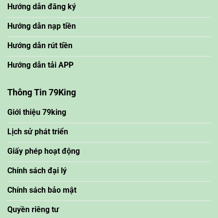
Hướng dẫn đăng ký
Hướng dẫn nạp tiền
Hướng dẫn rút tiền
Hướng dẫn tải APP
Thông Tin 79King
Giới thiệu 79king
Lịch sử phát triển
Giấy phép hoạt động
Chính sách đại lý
Chính sách bảo mật
Quyền riêng tư