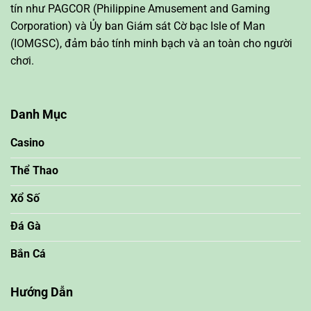
tín như PAGCOR (Philippine Amusement and Gaming
Corporation) và Ủy ban Giám sát Cờ bạc Isle of Man
(IOMGSC), đảm bảo tính minh bạch và an toàn cho người
chơi.
Danh Mục
Casino
Thể Thao
Xổ Số
Đá Gà
Bắn Cá
Hướng Dẫn