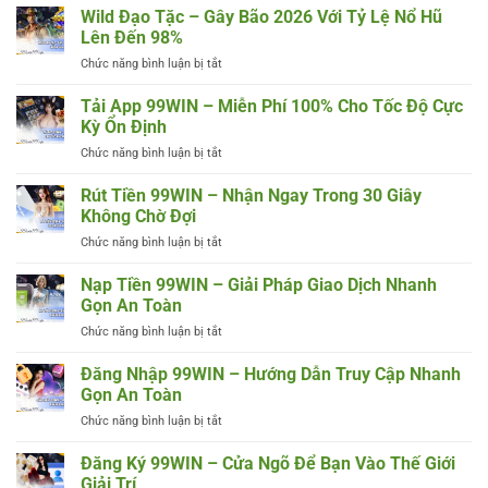
Mạt
Wild Đạo Tặc – Gây Bão 2026 Với Tỷ Lệ Nổ Hũ
88
Chược
Triệu
Lên Đến 98%
–
Xu
ở
Chức năng bình luận bị tắt
Kịch
Chỉ
Wild
Tính
Sau
Đạo
Tải App 99WIN – Miễn Phí 100% Cho Tốc Độ Cực
Với
Một
Tặc
Chuỗi
Kỳ Ổn Định
Vòng
–
Thưởng
Quay
ở
Chức năng bình luận bị tắt
Gây
Combo
Tải
Bão
Hấp
App
Rút Tiền 99WIN – Nhận Ngay Trong 30 Giây
2026
Dẫn
99WIN
Với
Không Chờ Đợi
–
Tỷ
ở
Chức năng bình luận bị tắt
Miễn
Lệ
Rút
Phí
Nổ
Tiền
Nạp Tiền 99WIN – Giải Pháp Giao Dịch Nhanh
100%
Hũ
99WIN
Cho
Gọn An Toàn
Lên
–
Tốc
Đến
ở
Chức năng bình luận bị tắt
Nhận
Độ
98%
Nạp
Ngay
Cực
Tiền
Đăng Nhập 99WIN – Hướng Dẫn Truy Cập Nhanh
Trong
Kỳ
99WIN
30
Gọn An Toàn
Ổn
–
Giây
Định
ở
Chức năng bình luận bị tắt
Giải
Không
Đăng
Pháp
Chờ
Nhập
Đăng Ký 99WIN – Cửa Ngõ Để Bạn Vào Thế Giới
Giao
Đợi
99WIN
Dịch
Giải Trí