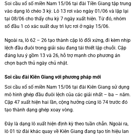
Soi cầu xổ số miền Nam 15/06 tại đài Tiền Giang tập trung
vào dạng lô chéo 3 kỳ. Lô 13 rơi vào ngày 01/06 và lặp lại
tại 08/06 cho thấy chu kỳ 7 ngày xuất hiện. Từ đó, nhóm
số đầu 1 có xác suất duy trì lực rơi ở ngày 15/06.
Ngoài ra, lô 62 – 26 tạo thành cặp lô đối xứng, đi kèm nhịp
lệch đầu đuôi trong giải sáu đang tái thiết lập chuỗi. Cặp
đáng lưu ý gồm 13 và 26, hỗ trợ mạnh cho phương án
chọn bạch thủ ngày chủ nhật.
Soi cầu đài Kiên Giang với phương pháp mới
Soi cầu xổ số miền Nam 15/06 tại đài Kiên Giang sử dụng
mô hình ghép đầu đuôi lệch của các giải nhất – ba – năm.
Cặp 47 xuất hiện hai lần, cộng hưởng cùng lô 74 trước đó
tạo thành dạng ghép xoay vòng.
Đây là dạng lô xuất hiện định kỳ theo tuần chẵn. Ngoài ra,
lô 01 từ đài khác quay về Kiên Giang đang tạo tín hiệu lan