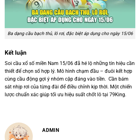
Ba dạng cầu bạch thủ, lô rơi, đặc biệt áp dụng cho ngày 15/06
Kết luận
Soi cầu xổ số miền Nam 15/06
đã hé lộ những tín hiệu cần
thiết để chọn số hợp lý. Mô hình chạm đầu – đuôi kết hợp
cùng cầu động gợi ý nhóm cặp đáng vào tiền. Cần bám
sát nhịp rơi của từng đài để điều chỉnh kịp thời. Một chiến
lược chuẩn xác giúp tối ưu hiệu suất chốt lô tại 79King.
ADMIN