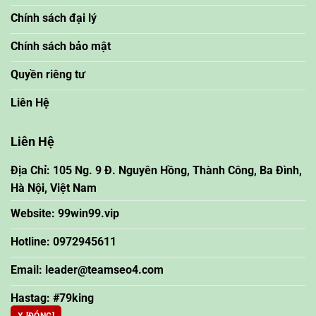
Chính sách đại lý
Chính sách bảo mật
Quyền riêng tư
Liên Hệ
Liên Hệ
Địa Chỉ: 105 Ng. 9 Đ. Nguyên Hồng, Thành Công, Ba Đình,
Hà Nội, Việt Nam
Website: 99win99.vip
Hotline: 0972945611
Email:
leader@teamseo4.com
Hastag: #79king
X [ĐÓNG]