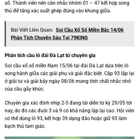
số. Thành viên nên cân nhắc nhóm 01 – 47 kết hợp song
thủ để tăng xác suất ghép đúng vào khung giữa.
Bài Viết Liên Quan:
Soi Cầu Xổ Số Miền Bắc 14/06
Phân Tích Chuyên Sâu Tại 79KING
Phân tích cầu lô đài Đà Lạt từ chuyên gia
Soi cầu xổ số miền Nam 15/06 tại đài Đà Lạt dựa trên lô
song hành giữa các giải phụ và giải đặc biệt. Cặp 93 lặp lại
ở giải tư và giải bảy ngày 08/06 mang tính chất nhắc nhở
của cầu gãy khúc.
Chuyên gia xác định nhịp 2-5 đang tái diễn từ kỳ 29/05 tới
nay, do đó các đuôi 3 và 9 có khả năng lập lại cao. Hội viên
có thể dùng lô 93, kết hợp 39 dạng đảo hoặc giữ 93 làm
bạch thủ tam giác.