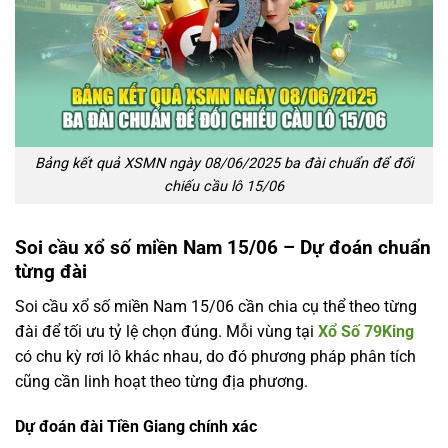
Bảng kết quả XSMN ngày 08/06/2025 ba đài chuẩn để đối
chiếu cầu lô 15/06
Soi cầu xổ số miền Nam 15/06 – Dự đoán chuẩn
từng đài
Soi cầu xổ số miền Nam 15/06 cần chia cụ thể theo từng
đài để tối ưu tỷ lệ chọn đúng. Mỗi vùng tại
Xổ Số 79King
có chu kỳ rơi lô khác nhau, do đó phương pháp phân tích
cũng cần linh hoạt theo từng địa phương.
Dự đoán đài Tiền Giang chính xác