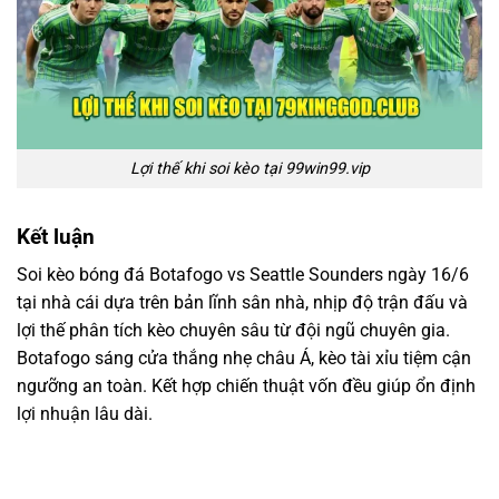
Lợi thế khi soi kèo tại 99win99.vip
Kết luận
Soi kèo bóng đá Botafogo vs Seattle Sounders
ngày 16/6
tại nhà cái dựa trên bản lĩnh sân nhà, nhịp độ trận đấu và
lợi thế phân tích kèo chuyên sâu từ đội ngũ chuyên gia.
Botafogo sáng cửa thắng nhẹ châu Á, kèo tài xỉu tiệm cận
ngưỡng an toàn. Kết hợp chiến thuật vốn đều giúp ổn định
lợi nhuận lâu dài.