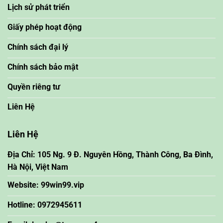
Lịch sử phát triển
Giấy phép hoạt động
Chính sách đại lý
Chính sách bảo mật
Quyền riêng tư
Liên Hệ
Liên Hệ
Địa Chỉ: 105 Ng. 9 Đ. Nguyên Hồng, Thành Công, Ba Đình,
Hà Nội, Việt Nam
Website: 99win99.vip
Hotline: 0972945611