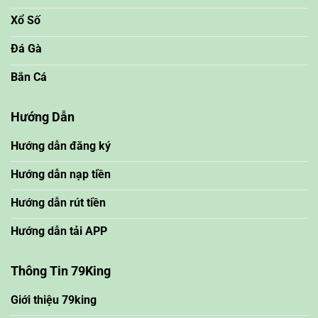
Xổ Số
Đá Gà
Bắn Cá
Hướng Dẫn
Hướng dẫn đăng ký
Hướng dẫn nạp tiền
Hướng dẫn rút tiền
Hướng dẫn tải APP
Thông Tin 79King
Giới thiệu 79king