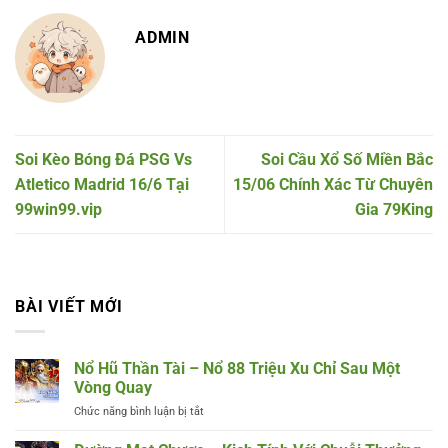
ADMIN
Soi Kèo Bóng Đá PSG Vs
Soi Cầu Xổ Số Miền Bắc
Atletico Madrid 16/6 Tại
15/06 Chính Xác Từ Chuyên
99win99.vip
Gia 79King
BÀI VIẾT MỚI
Nổ Hũ Thần Tài – Nổ 88 Triệu Xu Chỉ Sau Một
Vòng Quay
ở
Chức năng bình luận bị tắt
Nổ
Hũ