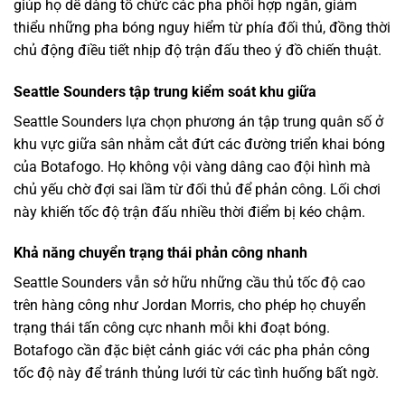
giúp họ dễ dàng tổ chức các pha phối hợp ngắn, giảm
thiểu những pha bóng nguy hiểm từ phía đối thủ, đồng thời
chủ động điều tiết nhịp độ trận đấu theo ý đồ chiến thuật.
Seattle Sounders tập trung kiểm soát khu giữa
Seattle Sounders lựa chọn phương án tập trung quân số ở
khu vực giữa sân nhằm cắt đứt các đường triển khai bóng
của Botafogo. Họ không vội vàng dâng cao đội hình mà
chủ yếu chờ đợi sai lầm từ đối thủ để phản công. Lối chơi
này khiến tốc độ trận đấu nhiều thời điểm bị kéo chậm.
Khả năng chuyển trạng thái phản công nhanh
Seattle Sounders vẫn sở hữu những cầu thủ tốc độ cao
trên hàng công như Jordan Morris, cho phép họ chuyển
trạng thái tấn công cực nhanh mỗi khi đoạt bóng.
Botafogo cần đặc biệt cảnh giác với các pha phản công
tốc độ này để tránh thủng lưới từ các tình huống bất ngờ.