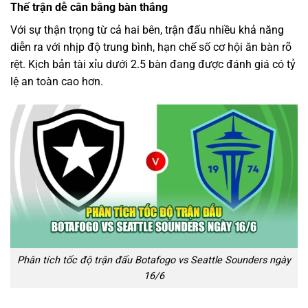
Thế trận dễ cân bằng bàn thắng
Với sự thận trọng từ cả hai bên, trận đấu nhiều khả năng
diễn ra với nhịp độ trung bình, hạn chế số cơ hội ăn bàn rõ
rệt. Kịch bản tài xỉu dưới 2.5 bàn đang được đánh giá có tỷ
lệ an toàn cao hơn.
Phân tích tốc độ trận đấu Botafogo vs Seattle Sounders ngày
16/6