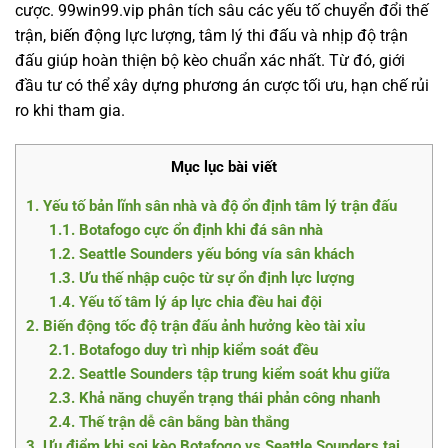
cược. 99win99.vip phân tích sâu các yếu tố chuyển đổi thế
trận, biến động lực lượng, tâm lý thi đấu và nhịp độ trận
đấu giúp hoàn thiện bộ kèo chuẩn xác nhất. Từ đó, giới
đầu tư có thể xây dựng phương án cược tối ưu, hạn chế rủi
ro khi tham gia.
Mục lục bài viết
1.
Yếu tố bản lĩnh sân nhà và độ ổn định tâm lý trận đấu
1.1.
Botafogo cực ổn định khi đá sân nhà
1.2.
Seattle Sounders yếu bóng vía sân khách
1.3.
Ưu thế nhập cuộc từ sự ổn định lực lượng
1.4.
Yếu tố tâm lý áp lực chia đều hai đội
2.
Biến động tốc độ trận đấu ảnh hưởng kèo tài xỉu
2.1.
Botafogo duy trì nhịp kiểm soát đều
2.2.
Seattle Sounders tập trung kiểm soát khu giữa
2.3.
Khả năng chuyển trạng thái phản công nhanh
2.4.
Thế trận dễ cân bằng bàn thắng
3.
Ưu điểm khi soi kèo Botafogo vs Seattle Sounders tại