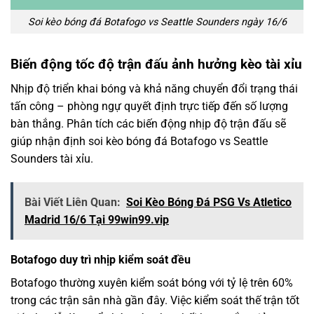
Soi kèo bóng đá Botafogo vs Seattle Sounders ngày 16/6
Biến động tốc độ trận đấu ảnh hưởng kèo tài xỉu
Nhịp độ triển khai bóng và khả năng chuyển đổi trạng thái
tấn công – phòng ngự quyết định trực tiếp đến số lượng
bàn thắng. Phân tích các biến động nhịp độ trận đấu sẽ
giúp nhận định
soi kèo bóng đá Botafogo vs Seattle
Sounders
tài xỉu.
Bài Viết Liên Quan:
Soi Kèo Bóng Đá PSG Vs Atletico
Madrid 16/6 Tại 99win99.vip
Botafogo duy trì nhịp kiểm soát đều
Botafogo thường xuyên kiểm soát bóng với tỷ lệ trên 60%
trong các trận sân nhà gần đây. Việc kiểm soát thế trận tốt