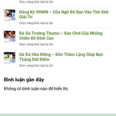
ở
Chức năng bình luận bị tắt
Giải
Không
Đăng
Pháp
Chờ
Nhập
Đăng Ký 99WIN – Cửa Ngõ Để Bạn Vào Thế Giới
Giao
Đợi
99WIN
Dịch
Giải Trí
–
Nhanh
ở
Chức năng bình luận bị tắt
Hướng
Gọn
Đăng
Dẫn
An
Ký
Đá Gà Trường Thomo – Sân Chơi Của Những
Truy
Toàn
99WIN
Cập
Chiến Kê Đỉnh Cao
–
Nhanh
ở
Chức năng bình luận bị tắt
Cửa
Gọn
Đá
Ngõ
An
Gà
Gà Đá Hầu Kiềng – Đòn Thầm Lặng Giúp Bạn
Để
Toàn
Trường
Bạn
Thắng Dứt Điểm
Thomo
Vào
ở
Chức năng bình luận bị tắt
–
Thế
Gà
Sân
Giới
Đá
Chơi
Giải
Bình luận gần đây
Hầu
Của
Trí
Kiềng
Những
–
Không có bình luận nào để hiển thị.
Chiến
Đòn
Kê
Thầm
Đỉnh
Lặng
Cao
Giúp
Bạn
Thắng