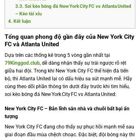
3.3.
Soi kèo bóng đá New York City FC vs Atlanta United
– Kèo tài xỉu
4.
Kết luận
Tổng quan phong độ gần đây của New York City
FC và Atlanta United
Dựa trên các thống kê trong 5 vòng gần nhất tại
79Kinggod.club
, dễ dàng nhận thấy sự trái ngược rõ rệt
giữa hai đội. Trong khi New York City FC thể hiện đà tiến
bộ, thì Atlanta United lại có dấu hiệu sa sút mạnh mẽ. Hãy
cùng theo dõi phần thông tin dưới đây trước khi tìm hiểu,
soi kèo bóng đá New York City FC vs Atlanta United:
New York City FC – Bản lĩnh sân nhà và chuỗi bất bại ấn
tượng
New York City FC đang cho thấy sự phục hồi mạnh mẽ sau
giai đoạn đầu mùa chệch choạc. Đặc biệt, đội bóng này thi