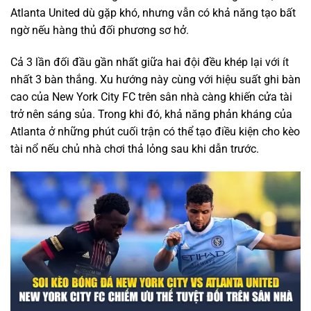
Atlanta United dù gặp khó, nhưng vẫn có khả năng tạo bất
ngờ nếu hàng thủ đối phương sơ hở.
Cả 3 lần đối đầu gần nhất giữa hai đội đều khép lại với ít
nhất 3 bàn thắng. Xu hướng này cùng với hiệu suất ghi bàn
cao của New York City FC trên sân nhà càng khiến cửa tài
trở nên sáng sủa. Trong khi đó, khả năng phản kháng của
Atlanta ở những phút cuối trận có thể tạo điều kiện cho kèo
tài nổ nếu chủ nhà chơi thả lỏng sau khi dẫn trước.