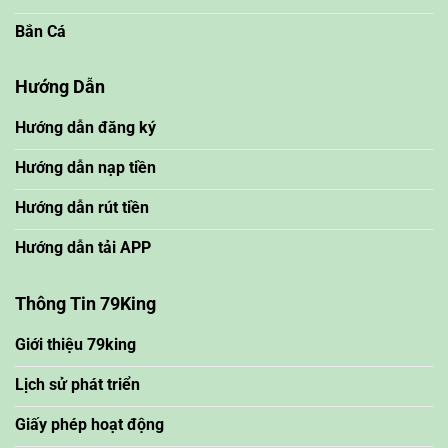
Bắn Cá
Hướng Dẫn
Hướng dẫn đăng ký
Hướng dẫn nạp tiền
Hướng dẫn rút tiền
Hướng dẫn tải APP
Thông Tin 79King
Giới thiệu 79king
Lịch sử phát triển
Giấy phép hoạt động