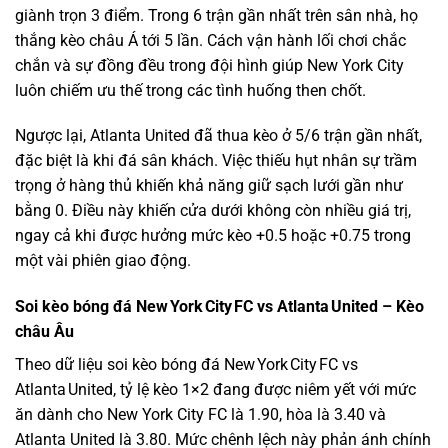
giành trọn 3 điểm. Trong 6 trận gần nhất trên sân nhà, họ
thắng kèo châu Á tới 5 lần. Cách vận hành lối chơi chắc
chắn và sự đồng đều trong đội hình giúp New York City
luôn chiếm ưu thế trong các tình huống then chốt.
Ngược lại, Atlanta United đã thua kèo ở 5/6 trận gần nhất,
đặc biệt là khi đá sân khách. Việc thiếu hụt nhân sự trầm
trọng ở hàng thủ khiến khả năng giữ sạch lưới gần như
bằng 0. Điều này khiến cửa dưới không còn nhiều giá trị,
ngay cả khi được hưởng mức kèo +0.5 hoặc +0.75 trong
một vài phiên giao động.
Soi kèo bóng đá New York City FC vs Atlanta United – Kèo
châu Âu
Theo dữ liệu soi kèo bóng đá New York City FC vs
Atlanta United, tỷ lệ kèo 1×2 đang được niêm yết với mức
ăn dành cho New York City FC là 1.90, hòa là 3.40 và
Atlanta United là 3.80. Mức chênh lệch này phản ánh chính