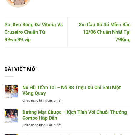
Soi Kèo Bóng Đá Vitoria Vs
Soi Cầu Xổ Số Miền Bắc
Cruzeiro Chuẩn Từ
12/06 Chuẩn Nhất Tại
99win99.vip
79King
BÀI VIẾT MỚI
Nổ Hũ Thần Tài – Nổ 88 Triệu Xu Chỉ Sau Một
Vòng Quay
ở
Chức năng bình luận bị tắt
Nổ
Hũ
Đường Mạt Chược – Kịch Tính Với Chuỗi Thưởng
Thần
Combo Hấp Dẫn
Tài
ở
Chức năng bình luận bị tắt
–
Đường
Nổ