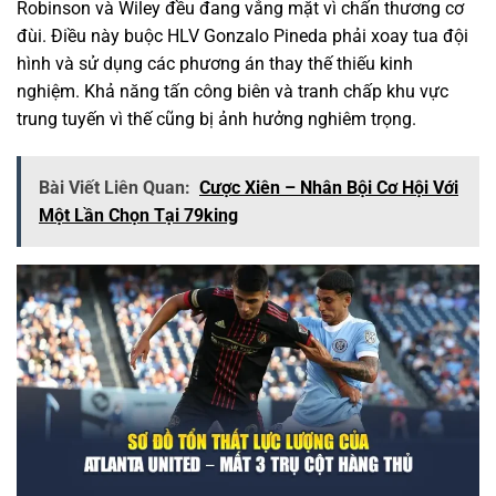
Robinson và Wiley đều đang vắng mặt vì chấn thương cơ
đùi. Điều này buộc HLV Gonzalo Pineda phải xoay tua đội
hình và sử dụng các phương án thay thế thiếu kinh
nghiệm. Khả năng tấn công biên và tranh chấp khu vực
trung tuyến vì thế cũng bị ảnh hưởng nghiêm trọng.
Bài Viết Liên Quan:
Cược Xiên – Nhân Bội Cơ Hội Với
Một Lần Chọn Tại 79king