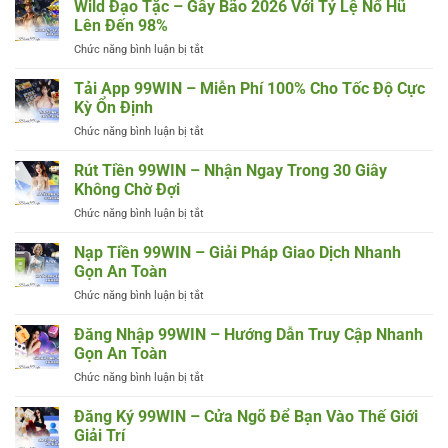
Mạt
Wild Đạo Tặc – Gây Bão 2026 Với Tỷ Lệ Nổ Hũ
88
Chược
Triệu
Lên Đến 98%
–
Xu
ở
Chức năng bình luận bị tắt
Kịch
Chỉ
Wild
Tính
Sau
Đạo
Tải App 99WIN – Miễn Phí 100% Cho Tốc Độ Cực
Với
Một
Tặc
Chuỗi
Kỳ Ổn Định
Vòng
–
Thưởng
Quay
ở
Chức năng bình luận bị tắt
Gây
Combo
Tải
Bão
Hấp
App
Rút Tiền 99WIN – Nhận Ngay Trong 30 Giây
2026
Dẫn
99WIN
Với
Không Chờ Đợi
–
Tỷ
ở
Chức năng bình luận bị tắt
Miễn
Lệ
Rút
Phí
Nổ
Tiền
Nạp Tiền 99WIN – Giải Pháp Giao Dịch Nhanh
100%
Hũ
99WIN
Cho
Gọn An Toàn
Lên
–
Tốc
Đến
ở
Chức năng bình luận bị tắt
Nhận
Độ
98%
Nạp
Ngay
Cực
Tiền
Đăng Nhập 99WIN – Hướng Dẫn Truy Cập Nhanh
Trong
Kỳ
99WIN
30
Gọn An Toàn
Ổn
–
Giây
Định
ở
Chức năng bình luận bị tắt
Giải
Không
Đăng
Pháp
Chờ
Nhập
Đăng Ký 99WIN – Cửa Ngõ Để Bạn Vào Thế Giới
Giao
Đợi
99WIN
Dịch
Giải Trí
–
Nhanh