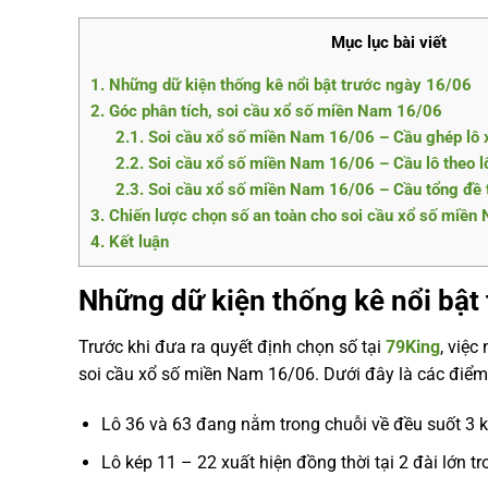
Mục lục bài viết
1.
Những dữ kiện thống kê nổi bật trước ngày 16/06
2.
Góc phân tích, soi cầu xổ số miền Nam 16/06
2.1.
Soi cầu xổ số miền Nam 16/06 – Cầu ghép lô xi
2.2.
Soi cầu xổ số miền Nam 16/06 – Cầu lô theo lô 
2.3.
Soi cầu xổ số miền Nam 16/06 – Cầu tổng đề 
3.
Chiến lược chọn số an toàn cho soi cầu xổ số miề
4.
Kết luận
Những dữ kiện thống kê nổi bật
Trước khi đưa ra quyết định chọn số tại
79King
, việc
soi cầu xổ số miền Nam 16/06. Dưới đây là các điểm
Lô 36 và 63 đang nằm trong chuỗi về đều suốt 3 
Lô kép 11 – 22 xuất hiện đồng thời tại 2 đài lớn tr