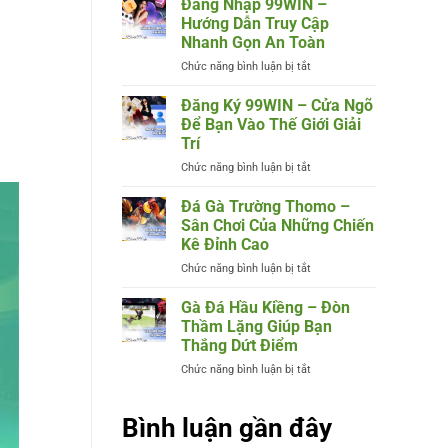
Định
Đăng Nhập 99WIN –
99WIN
Giây
Hướng Dẫn Truy Cập
–
Không
Nhanh Gọn An Toàn
Giải
Chờ
ở
Chức năng bình luận bị tắt
Pháp
Đợi
Đăng
Giao
Nhập
Dịch
Đăng Ký 99WIN – Cửa Ngõ
99WIN
Nhanh
Để Bạn Vào Thế Giới Giải
–
Gọn
Trí
Hướng
An
ở
Chức năng bình luận bị tắt
Dẫn
Toàn
Đăng
Truy
Ký
Cập
Đá Gà Trường Thomo –
99WIN
Nhanh
Sân Chơi Của Những Chiến
–
Gọn
Kê Đỉnh Cao
Cửa
An
ở
Chức năng bình luận bị tắt
Ngõ
Toàn
Đá
Để
Gà
Bạn
Gà Đá Hầu Kiềng – Đòn
Trường
Vào
Thầm Lặng Giúp Bạn
Thomo
Thế
Thắng Dứt Điểm
–
Giới
ở
Chức năng bình luận bị tắt
Sân
Giải
Gà
Chơi
Trí
Đá
Của
Bình luận gần đây
Hầu
Những
Kiềng
Chiến