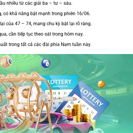
 nhiều từ các giải ba – tư – sáu.
ng, có khả năng bật mạnh trong phiên 16/06.
lại của 47 – 74, mang chu kỳ bật lại rõ ràng.
a, cần tiếp tục theo sát trong hôm nay.
uất trong tất cả các đài phía Nam tuần này.