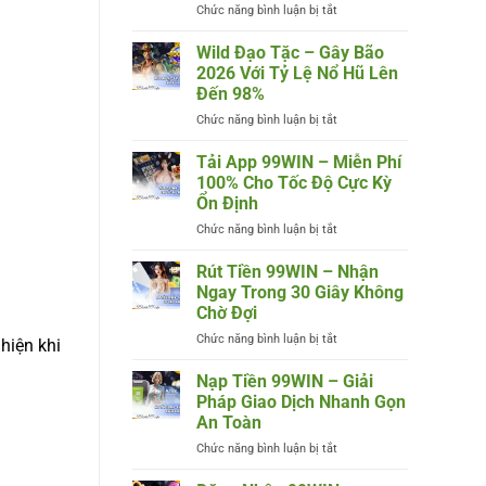
ở
Chức năng bình luận bị tắt
Nổ
Đường
88
Mạt
Triệu
Wild Đạo Tặc – Gây Bão
Chược
Xu
2026 Với Tỷ Lệ Nổ Hũ Lên
–
Chỉ
Đến 98%
Kịch
Sau
ở
Chức năng bình luận bị tắt
Tính
Một
Wild
Với
Vòng
Đạo
Chuỗi
Quay
Tải App 99WIN – Miễn Phí
Tặc
Thưởng
100% Cho Tốc Độ Cực Kỳ
–
Combo
Ổn Định
Gây
Hấp
ở
Chức năng bình luận bị tắt
Bão
Dẫn
Tải
2026
App
Với
Rút Tiền 99WIN – Nhận
99WIN
Tỷ
Ngay Trong 30 Giây Không
–
Lệ
Chờ Đợi
Miễn
Nổ
ở
Chức năng bình luận bị tắt
Phí
Hũ
 hiện khi
Rút
100%
Lên
Tiền
Cho
Đến
Nạp Tiền 99WIN – Giải
99WIN
Tốc
98%
Pháp Giao Dịch Nhanh Gọn
–
Độ
An Toàn
Nhận
Cực
ở
Chức năng bình luận bị tắt
Ngay
Kỳ
Nạp
Trong
Ổn
Tiền
30