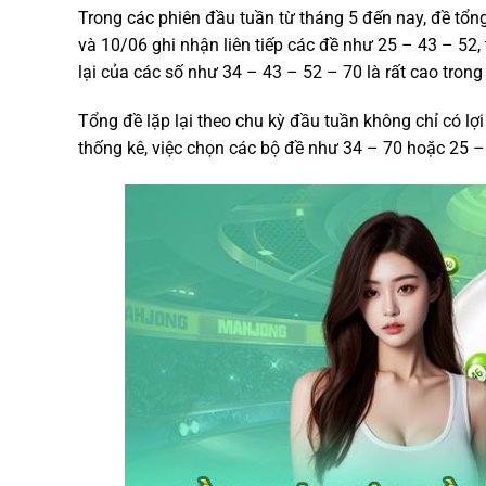
Trong các phiên đầu tuần từ tháng 5 đến nay, đề tổng
và 10/06 ghi nhận liên tiếp các đề như 25 – 43 – 52,
lại của các số như 34 – 43 – 52 – 70 là rất cao trong
Tổng đề lặp lại theo chu kỳ đầu tuần không chỉ có lợ
thống kê, việc chọn các bộ đề như 34 – 70 hoặc 25 –