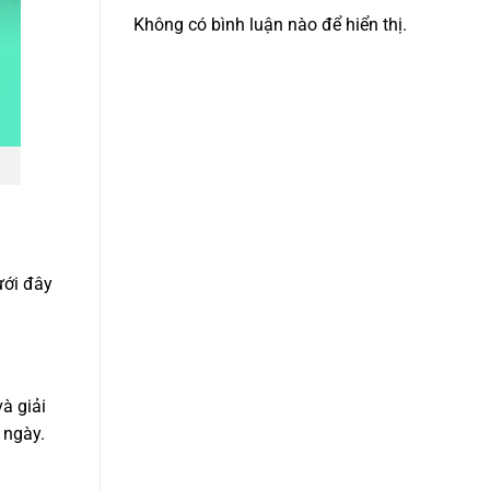
–
Kê
Không có bình luận nào để hiển thị.
Đòn
Đỉnh
Thầm
Cao
Lặng
Giúp
Bạn
Thắng
Dứt
Điểm
ưới đây
à giải
 ngày.